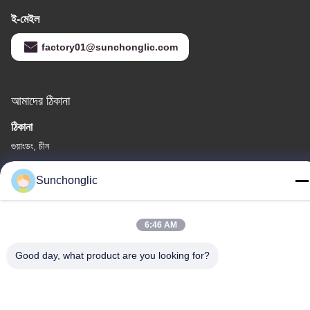
ই-মেইল
factory01@sunchonglic.com
আমাদের ঠিকানা
ঠিকানা
গুয়াংডং, চীন
টেলিফোন
Sunchonglic
86--13711271181
6:46 AM
Good day, what product are you looking for?
গোপনীয়তা নীতি
|
সাইট ম্যাপ
চীন ভালো মানের সংশোধিত সাইন ওয়েভ ইনভার্টার সরবরাহকারী। কপিরাইট © -2026