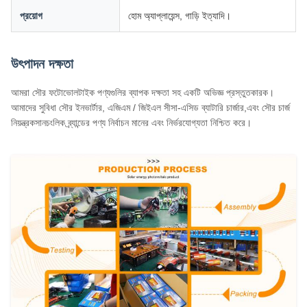
প্রয়োগ
হোম অ্যাপ্লায়েন্স, গাড়ি ইত্যাদি।
উৎপাদন দক্ষতা
আমরা সৌর ফটোভোলটাইক পণ্যগুলির ব্যাপক দক্ষতা সহ একটি অভিজ্ঞ প্রস্তুতকারক।
আমাদের সুবিধা সৌর ইনভার্টার, এজিএম / জিইএল সীসা-এসিড ব্যাটারি চার্জার,এবং সৌর চার্জ
নিয়ন্ত্রকসানচংলিক ব্র্যান্ডের পণ্য নির্বাচন মানের এবং নির্ভরযোগ্যতা নিশ্চিত করে।