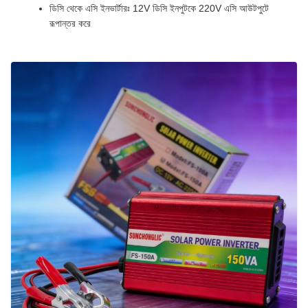
ডিসি থেকে এসি ইনভার্টারঃ 12V ডিসি ইনপুটকে 220V এসি আউটপুটে
রূপান্তর করে