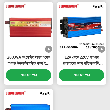
2000VA সংশোধিত সাইন ওয়েভ
12v থেকে 220v পাওয়ার
পাওয়ার ইনভার্টার শক্তি সঞ্চয় ইকো
রূপান্তরের জন্য বাহ্যিক সার্কিট
বন্ধুত্বপূর্ণ অফ গ্রিড সৌর ইনভার্টার
ফিউজ সহ 3000W ডিসপ্লে
সেরা দাম পান
পরিবর্তিত সাইন ওয়েভ ইনভার্টার
সেরা দাম পান