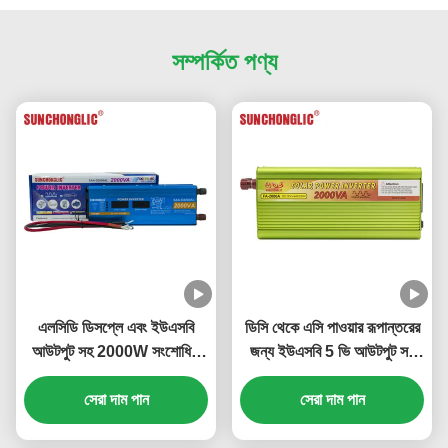
সম্পর্কিত পণ্য
এলসিডি ডিসপ্লে এবং ইউএসবি
ডিসি থেকে এসি পাওয়ার রূপান্তরের
আউটপুট সহ 2000W সংশোধিত
জন্য ইউএসবি 5 ভি আউটপুট সহ
সাইন ওয়েভ পাওয়ার ইনভার্টার ডিসি
2000 ভিএ সংশোধিত সাইন ওয়েভ
12 ভি থেকে এসি 220 ভি
সেরা দাম পান
সেরা দাম পান
ইনভার্টার