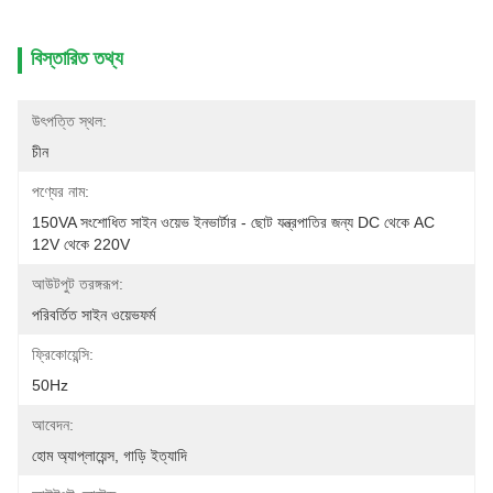
বিস্তারিত তথ্য
উৎপত্তি স্থল:
চীন
পণ্যের নাম:
150VA সংশোধিত সাইন ওয়েভ ইনভার্টার - ছোট যন্ত্রপাতির জন্য DC থেকে AC 
12V থেকে 220V
আউটপুট তরঙ্গরূপ:
পরিবর্তিত সাইন ওয়েভফর্ম
ফ্রিকোয়েন্সি:
50Hz
আবেদন:
হোম অ্যাপ্লায়েন্স, গাড়ি ইত্যাদি