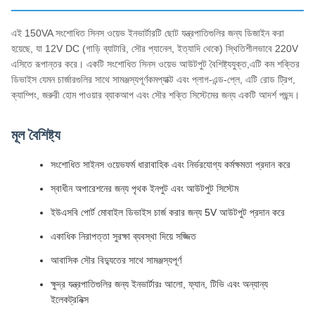
এই 150VA সংশোধিত সিনস ওয়েভ ইনভার্টারটি ছোট যন্ত্রপাতিগুলির জন্য ডিজাইন করা
হয়েছে, যা 12V DC (গাড়ি ব্যাটারি, সৌর প্যানেল, ইত্যাদি থেকে) স্থিতিশীলভাবে 220V
এসিতে রূপান্তর করে। একটি সংশোধিত সিনস ওয়েভ আউটপুট বৈশিষ্ট্যযুক্ত,এটি কম শক্তির
ডিভাইস যেমন চার্জারগুলির সাথে সামঞ্জস্যপূর্ণকমপ্যাক্ট এবং প্লাগ-এন্ড-প্লে, এটি রোড ট্রিপ,
ক্যাম্পিং, জরুরী হোম পাওয়ার ব্যাকআপ এবং সৌর শক্তি সিস্টেমের জন্য একটি আদর্শ পছন্দ।
মূল বৈশিষ্ট্য
সংশোধিত সাইনস ওয়েভফর্ম ধারাবাহিক এবং নির্ভরযোগ্য কর্মক্ষমতা প্রদান করে
স্বাধীন অপারেশনের জন্য পৃথক ইনপুট এবং আউটপুট সিস্টেম
ইউএসবি পোর্ট মোবাইল ডিভাইস চার্জ করার জন্য 5V আউটপুট প্রদান করে
একাধিক নিরাপত্তা সুরক্ষা ব্যবস্থা দিয়ে সজ্জিত
আবাসিক সৌর বিদ্যুতের সাথে সামঞ্জস্যপূর্ণ
ক্ষুদ্র যন্ত্রপাতিগুলির জন্য ইনভার্টারঃ আলো, ফ্যান, টিভি এবং অন্যান্য
ইলেকট্রনিক্স