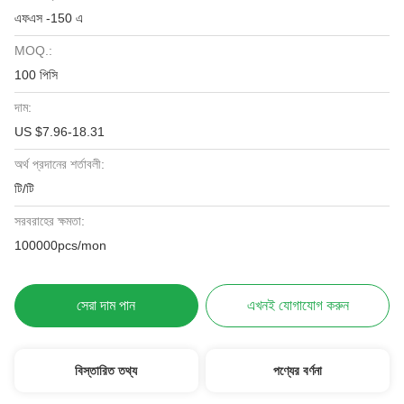
এফএস -150 এ
MOQ.:
100 পিসি
দাম:
US $7.96-18.31
অর্থ প্রদানের শর্তাবলী:
টি/টি
সরবরাহের ক্ষমতা:
100000pcs/mon
সেরা দাম পান
এখনই যোগাযোগ করুন
বিস্তারিত তথ্য
পণ্যের বর্ণনা