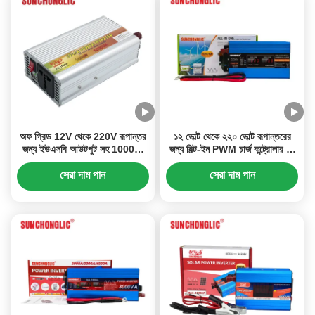
অফ গ্রিড 12V থেকে 220V রূপান্তর
১২ ভোল্ট থেকে ২২০ ভোল্ট রূপান্তরের
জন্য ইউএসবি আউটপুট সহ 1000W
জন্য বিল্ট-ইন PWM চার্জ কন্ট্রোলার সহ
সংশোধিত সাইন ওয়েভ পাওয়ার ইনভার্টার
১০০০W মডিফাইড সাইন ওয়েভ পাওয়ার
ইনভার্টার
সেরা দাম পান
সেরা দাম পান