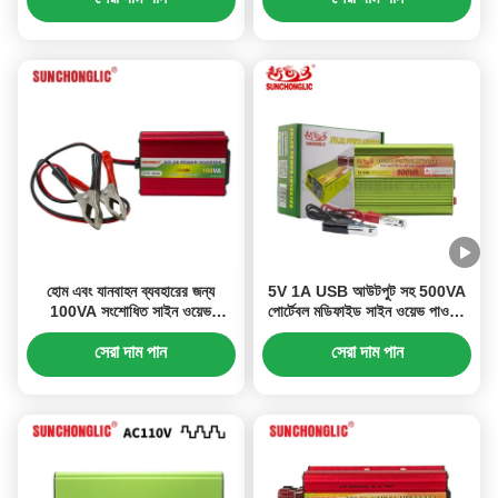
হোম এবং যানবাহন ব্যবহারের জন্য
5V 1A USB আউটপুট সহ 500VA
100VA সংশোধিত সাইন ওয়েভ
পোর্টেবল মডিফাইড সাইন ওয়েভ পাওয়ার
ইনভার্টার 12V থেকে 220V গাড়ি
ইনভার্টার
পাওয়ার ইনভার্টার
সেরা দাম পান
সেরা দাম পান