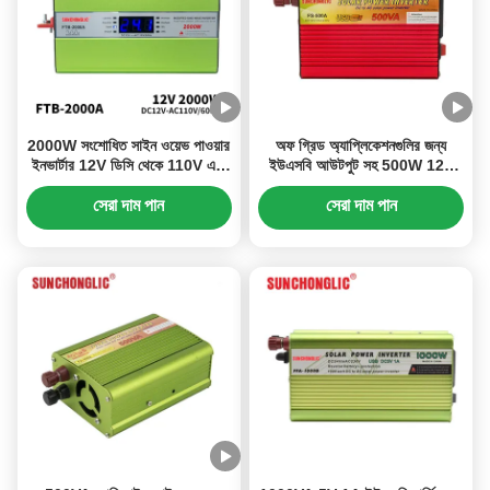
2000W সংশোধিত সাইন ওয়েভ পাওয়ার
অফ গ্রিড অ্যাপ্লিকেশনগুলির জন্য
ইনভার্টার 12V ডিসি থেকে 110V এসি
ইউএসবি আউটপুট সহ 500W 12V
অফ গ্রিড ইনভার্টার
ডিসি পরিবর্তিত সাইন ওয়েভ পাওয়ার
ইনভার্টার
সেরা দাম পান
সেরা দাম পান