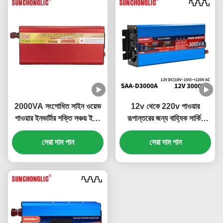
2000VA সংশোধিত সাইন ওয়েভ
12v থেকে 220v পাওয়ার
পাওয়ার ইনভার্টার শক্তি সঞ্চয় ইকো
রূপান্তরের জন্য বাহ্যিক সার্কিট
বন্ধুত্বপূর্ণ অফ গ্রিড সৌর ইনভার্টার
ফিউজ সহ 3000W ডিসপ্লে
সেরা দাম পান
পরিবর্তিত সাইন ওয়েভ ইনভার্টার
সেরা দাম পান