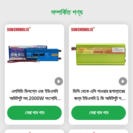
সম্পর্কিত পণ্য
এলসিডি ডিসপ্লে এবং ইউএসবি
ডিসি থেকে এসি পাওয়ার রূপান্তরের
আউটপুট সহ 2000W সংশোধিত
জন্য ইউএসবি 5 ভি আউটপুট সহ
সাইন ওয়েভ পাওয়ার ইনভার্টার ডিসি
2000 ভিএ সংশোধিত সাইন ওয়েভ
12 ভি থেকে এসি 220 ভি
সেরা দাম পান
সেরা দাম পান
ইনভার্টার