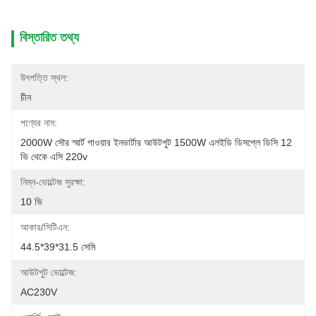
বিস্তারিত তথ্য
উৎপত্তি স্থল:
চীন
পণ্যের নাম:
2000W সৌর স্মার্ট পাওয়ার ইনভার্টার আউটপুট 1500W এলইডি ডিসপ্লে ডিসি 12 
ভি থেকে এসি 220v
নিম্ন-ভোল্টেজ সুরক্ষা:
10 ভি
আকার/সিটিএন:
44.5*39*31.5 সেমি
আউটপুট ভোল্টেজ:
AC230V