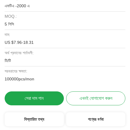
এফটিএ -2000 এ
MOQ.:
5 পিসি
দাম:
US $7.96-18.31
অর্থ প্রদানের শর্তাবলী:
টি/টি
সরবরাহের ক্ষমতা:
100000pcs/mon
সেরা দাম পান
এখনই যোগাযোগ করুন
বিস্তারিত তথ্য
পণ্যের বর্ণনা