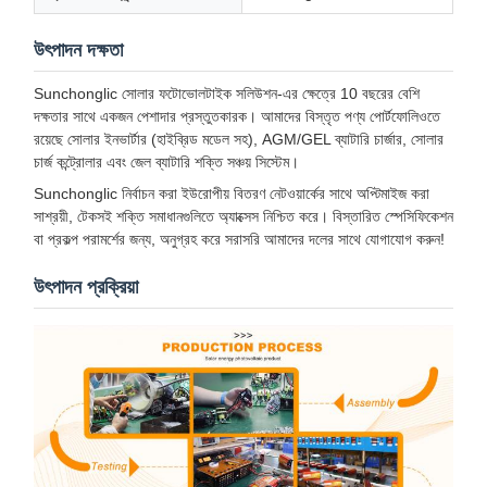
উৎপাদন দক্ষতা
Sunchonglic সোলার ফটোভোলটাইক সলিউশন-এর ক্ষেত্রে 10 বছরের বেশি
দক্ষতার সাথে একজন পেশাদার প্রস্তুতকারক। আমাদের বিস্তৃত পণ্য পোর্টফোলিওতে
রয়েছে সোলার ইনভার্টার (হাইব্রিড মডেল সহ), AGM/GEL ব্যাটারি চার্জার, সোলার
চার্জ কন্ট্রোলার এবং জেল ব্যাটারি শক্তি সঞ্চয় সিস্টেম।
Sunchonglic নির্বাচন করা ইউরোপীয় বিতরণ নেটওয়ার্কের সাথে অপ্টিমাইজ করা
সাশ্রয়ী, টেকসই শক্তি সমাধানগুলিতে অ্যাক্সেস নিশ্চিত করে। বিস্তারিত স্পেসিফিকেশন
বা প্রকল্প পরামর্শের জন্য, অনুগ্রহ করে সরাসরি আমাদের দলের সাথে যোগাযোগ করুন!
উৎপাদন প্রক্রিয়া