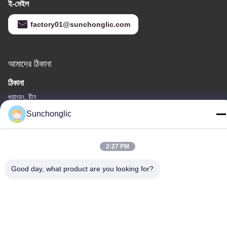
ই-মেইল
factory01@sunchonglic.com
আমাদের ঠিকানা
ঠিকানা
গুয়াংডং, চীন
Sunchonglic
টেলিফোন
86--13711271181
2:27 PM
Good day, what product are you looking for?
গোপনীয়তা নীতি
|
সাইট ম্যাপ
চীন ভালো মানের সংশোধিত সাইন ওয়েভ ইনভার্টার সরবরাহকারী। কপিরাইট © -2026
Foshan Suntway Technology Co. Ltd. সমস্ত অধিকার সংরক্ষিত।