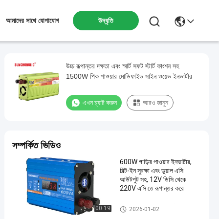
উদ্ধৃতি
আমাদের সাথে যোগাযোগ
উচ্চ রূপান্তর দক্ষতা এবং স্মার্ট সফট স্টার্ট ফাংশন সহ
1500W পিক পাওয়ার মোডিফাইড সাইন ওয়েভ ইনভার্টার
এখন চ্যাট করুন
আরও জানুন
সম্পর্কিত ভিডিও
600W গাড়ির পাওয়ার ইনভার্টার,
বিল্ট-ইন সুরক্ষা এবং ডুয়াল এসি
আউটপুট সহ, 12V ডিসি থেকে
220V এসি তে রূপান্তর করে
সংশোধিত সাইন ওয়েভ ইনভার্টার
00:19
2026-01-02