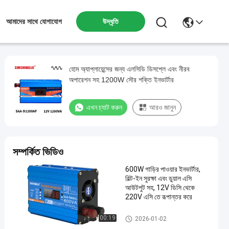
উদ্ধৃতি
আমাদের সাথে যোগাযোগ
হোম অ্যাপ্লায়েন্সের জন্য এলসিডি ডিসপ্লে এবং নীরব
অপারেশন সহ 1200W সৌর শক্তি ইনভার্টার
এখন চ্যাট করুন
আরও জানুন
সম্পর্কিত ভিডিও
600W গাড়ির পাওয়ার ইনভার্টার,
বিল্ট-ইন সুরক্ষা এবং ডুয়াল এসি
আউটপুট সহ, 12V ডিসি থেকে
220V এসি তে রূপান্তর করে
সংশোধিত সাইন ওয়েভ ইনভার্টার
00:19
2026-01-02