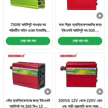
750W আউটপুট পাওয়ার সহ
অফ গ্রিড অ্যাপ্লিকেশনগুলির জন্য
পরিবর্তীত সাইন ওয়েভ ইনভার্টার,
ইউএসবি আউটপুট সহ 500W
AC230V আউটপুট এবং স্থান
12V ডিসি পরিবর্তিত সাইন ওয়েভ
সেরা দাম পান
সেরা দাম পান
সাশ্রয়ী ডিজাইন
পাওয়ার ইনভার্টার
সৌর অ্যাপ্লিকেশনের জন্য ইউএসবি
200VA 12V থেকে 220V হোম
আউটপুট সহ 300 ভিএ 12 ভি
এবং গাড়ী যন্ত্রপাতি জন্য সহজ