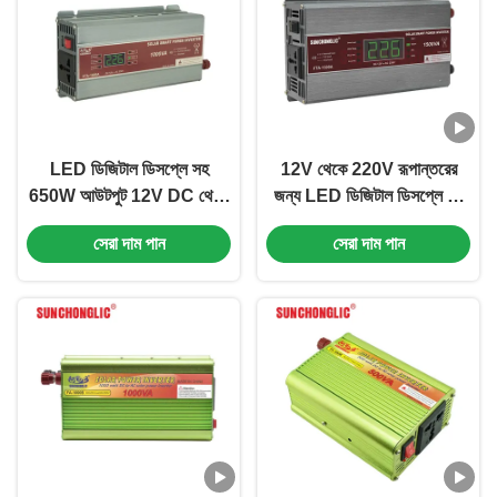
LED ডিজিটাল ডিসপ্লে সহ
12V থেকে 220V রূপান্তরের
650W আউটপুট 12V DC থেকে
জন্য LED ডিজিটাল ডিসপ্লে সহ
220V AC সংশোধিত সাইন ওয়েভ
1500W পরিবর্তিত সাইন ওয়েভ
সেরা দাম পান
সেরা দাম পান
পাওয়ার ইনভার্টার
পাওয়ার ইনভার্টার