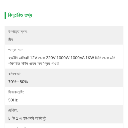
বিস্তারিত তথ্য
উৎপত্তি স্থল:
চীন
পণ্যের নাম:
ফ্যাক্টরি ডাইরেক্ট 12V থেকে 220V 1000W 1000VA 1KW ডিসি থেকে এসি 
পরিবর্তিত সাইন ওয়েভ অফ গ্রিড পাওয়া
কর্মদক্ষতা:
70%~ 80%
ফ্রিকোয়েন্সি:
50Hz
বৈশিষ্ট্য:
5 ভি 1 এ ইউএসবি আউটপুট