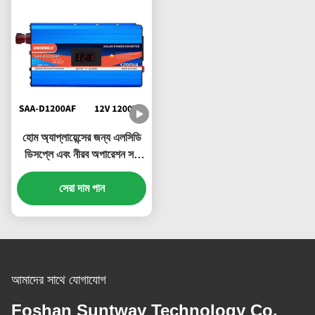
হোম অ্যাপ্লায়েন্সের জন্য এলসিডি
ডিসপ্লে এবং নীরব অপারেশন সহ
1200W সৌর শক্তি ইনভার্টার
সেরা দাম পান
আমাদের সাথে যোগাযোগ
Foshan Suntway Technology Co.