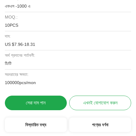
এফএস -1000 এ
MOQ.:
10PCS
দাম:
US $7.96-18.31
অর্থ প্রদানের শর্তাবলী:
টি/টি
সরবরাহের ক্ষমতা:
100000pcs/mon
সেরা দাম পান
এখনই যোগাযোগ করুন
বিস্তারিত তথ্য
পণ্যের বর্ণনা