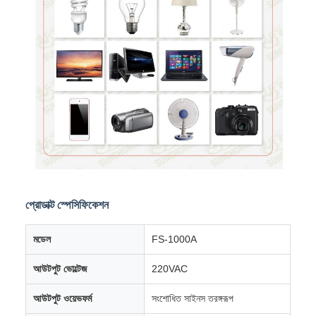
প্রোডাক্ট স্পেসিফিকেশন
মডেল
FS-1000A
আউটপুট ভোল্টেজ
220VAC
আউটপুট ওয়েভফর্ম
সংশোধিত সাইনস তরঙ্গরূপ