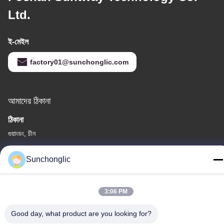
Ltd.
ই-মেইল
factory01@sunchonglic.com
আমাদের ঠিকানা
ঠিকানা
গুয়াংডং, চীন
টেলিফোন
Sunchonglic
86--13711271181
3:06 PM
Good day, what product are you looking for?