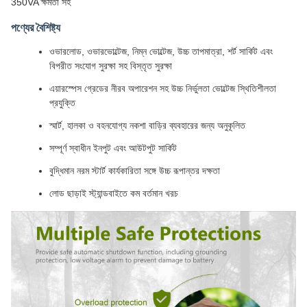
350VA ক্ষমতা সহ
পণ্যের বৈশিষ্ট্য
ওভারলোড, ওভারভোল্টেজ, নিম্ন ভোল্টেজ, উচ্চ তাপমাত্রা, শর্ট সার্কিট এবং
বিপরীত সংযোগ সুরক্ষা সহ বিস্তৃত সুরক্ষা
এয়ারস্পেস গ্রেডের নীরব অপারেশন সহ উচ্চ নির্ভুলতা ভোল্টেজ স্থিতিশীলতা
প্রযুক্তি
স্মার্ট, হালকা ও বহনযোগ্য নকশা বাড়ির ব্যবহারের জন্য অনুকূলিত
সম্পূর্ণ স্বাধীন ইনপুট এবং আউটপুট সার্কিট
বুদ্ধিমান নরম স্টার্ট কার্যকারিতা সঙ্গে উচ্চ রূপান্তর দক্ষতা
লোড ছাড়াই স্ট্যান্ডবাইতে কম বর্তমান খরচ