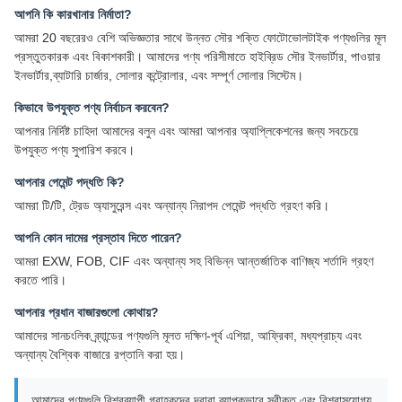
আপনি কি কারখানার নির্মাতা?
আমরা 20 বছরেরও বেশি অভিজ্ঞতার সাথে উন্নত সৌর শক্তি ফোটোভোলটাইক পণ্যগুলির মূল
প্রস্তুতকারক এবং বিকাশকারী। আমাদের পণ্য পরিসীমাতে হাইব্রিড সৌর ইনভার্টার, পাওয়ার
ইনভার্টার,ব্যাটারি চার্জার, সোলার কন্ট্রোলার, এবং সম্পূর্ণ সোলার সিস্টেম।
কিভাবে উপযুক্ত পণ্য নির্বাচন করবেন?
আপনার নির্দিষ্ট চাহিদা আমাদের বলুন এবং আমরা আপনার অ্যাপ্লিকেশনের জন্য সবচেয়ে
উপযুক্ত পণ্য সুপারিশ করবে।
আপনার পেমেন্ট পদ্ধতি কি?
আমরা টি/টি, ট্রেড অ্যাসুরেন্স এবং অন্যান্য নিরাপদ পেমেন্ট পদ্ধতি গ্রহণ করি।
আপনি কোন দামের প্রস্তাব দিতে পারেন?
আমরা EXW, FOB, CIF এবং অন্যান্য সহ বিভিন্ন আন্তর্জাতিক বাণিজ্য শর্তাদি গ্রহণ
করতে পারি।
আপনার প্রধান বাজারগুলো কোথায়?
আমাদের সানচংলিক ব্র্যান্ডের পণ্যগুলি মূলত দক্ষিণ-পূর্ব এশিয়া, আফ্রিকা, মধ্যপ্রাচ্য এবং
অন্যান্য বৈশ্বিক বাজারে রপ্তানি করা হয়।
আমাদের পণ্যগুলি বিশ্বব্যাপী গ্রাহকদের দ্বারা ব্যাপকভাবে স্বীকৃত এবং বিশ্বাসযোগ্য