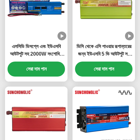
এলসিডি ডিসপ্লে এবং ইউএসবি
ডিসি থেকে এসি পাওয়ার রূপান্তরের
আউটপুট সহ 2000W সংশোধিত
জন্য ইউএসবি 5 ভি আউটপুট সহ
সাইন ওয়েভ পাওয়ার ইনভার্টার ডিসি
2000 ভিএ সংশোধিত সাইন ওয়েভ
12 ভি থেকে এসি 220 ভি
সেরা দাম পান
সেরা দাম পান
ইনভার্টার