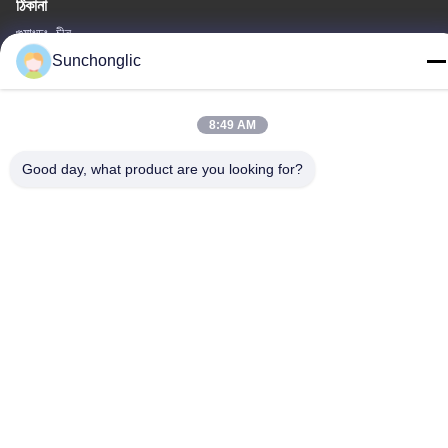
ঠিকানা
গুয়াংডং, চীন
Sunchonglic
টেলিফোন
86--13711271181
8:49 AM
Good day, what product are you looking for?
গোপনীয়তা নীতি
|
সাইট ম্যাপ
চীন ভালো মানের সংশোধিত সাইন ওয়েভ ইনভার্টার সরবরাহকারী। কপিরাইট © -2026
Foshan Suntway Technology Co. Ltd. সমস্ত অধিকার সংরক্ষিত।