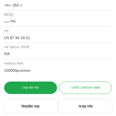
এফএ -350 এ
MOQ.:
১০০ পিসি
দাম:
US $7.96-18.31
অর্থ প্রদানের শর্তাবলী:
টি/টি
সরবরাহের ক্ষমতা:
100000pcs/mon
সেরা দাম পান
এখনই যোগাযোগ করুন
বিস্তারিত তথ্য
পণ্যের বর্ণনা