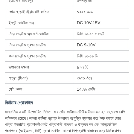
ইউএসবি আউটপুট
উপলব্ধ নয়
লোড ছাড়াই স্ট্যান্ডবাই বর্তমান
<২৫০ এমএ
ইনপুট ভোল্টেজ রেঞ্জ
DC 10V-15V
নিম্ন ভোল্টেজ অ্যালার্ম ভোল্টেজ
ডিসি ১০-১০.৫ ভোল্ট
নিম্ন ভোল্টেজ সুরক্ষা ভোল্টেজ
DC 9-10V
ওভারভোল্টেজ সুরক্ষা ভোল্টেজ
ডিসি ১৫-১৬ ভি
রূপান্তর দক্ষতা
≥ ৮৪%
মাত্রা (সিএম)
৩৯*৩০*৩৪
মোট ওজন
14.২৬ কেজি
নির্মাতার প্রোফাইল
সানচংলিক একটি বিশেষায়িত নির্মাতা, যার সৌর ফটোভোলটাইক উদ্ভাবনে ২০ বছরেরও বেশি
অভিজ্ঞতা রয়েছে।আমরা কাটিয়া প্রান্ত উৎপাদন প্রযুক্তি ব্যবহার করে উচ্চ দক্ষতা সৌর
শক্তি ইনভার্টার প্রকৌশলীএকটি শক্তিশালী গবেষণা ও উন্নয়ন দল এবং আন্তর্জাতিক
শংসাপত্র (আইএসও, সিই) দ্বারা সমর্থিত, আমরা বিশ্বব্যাপী বাজারের জন্য নির্ভরযোগ্য