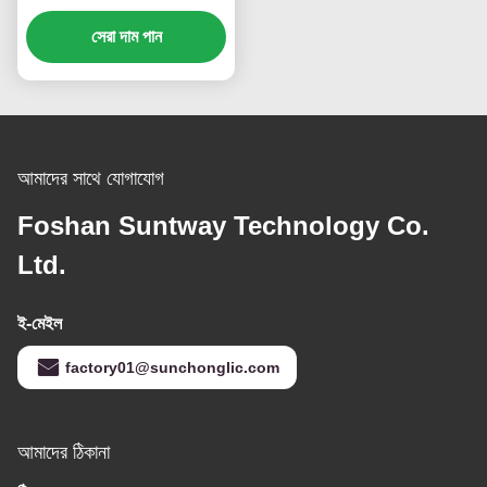
1200W সৌর শক্তি ইনভার্টার
সেরা দাম পান
আমাদের সাথে যোগাযোগ
Foshan Suntway Technology Co.
Ltd.
ই-মেইল
factory01@sunchonglic.com
আমাদের ঠিকানা