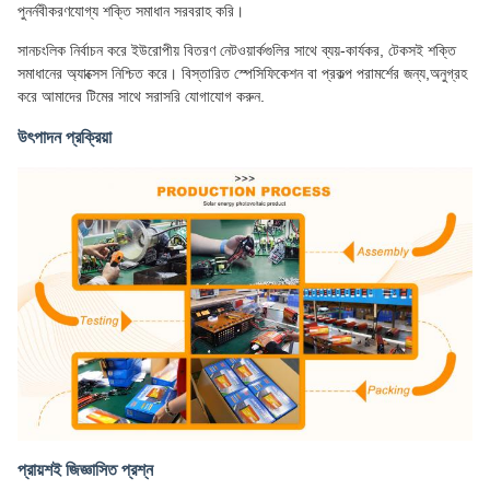
পুনর্নবীকরণযোগ্য শক্তি সমাধান সরবরাহ করি।
সানচংলিক নির্বাচন করে ইউরোপীয় বিতরণ নেটওয়ার্কগুলির সাথে ব্যয়-কার্যকর, টেকসই শক্তি
সমাধানের অ্যাক্সেস নিশ্চিত করে। বিস্তারিত স্পেসিফিকেশন বা প্রকল্প পরামর্শের জন্য,অনুগ্রহ
করে আমাদের টিমের সাথে সরাসরি যোগাযোগ করুন.
উৎপাদন প্রক্রিয়া
প্রায়শই জিজ্ঞাসিত প্রশ্ন