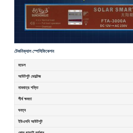
টেকনিক্যাল স্পেসিফিকেশন
মডেল
আউটপুট ভোল্টেজ
নামমাত্র শক্তি
শীর্ষ ক্ষমতা
ঘনত্ব
ইউএসবি আউটপুট
লোড ছাড়াই বর্তমান