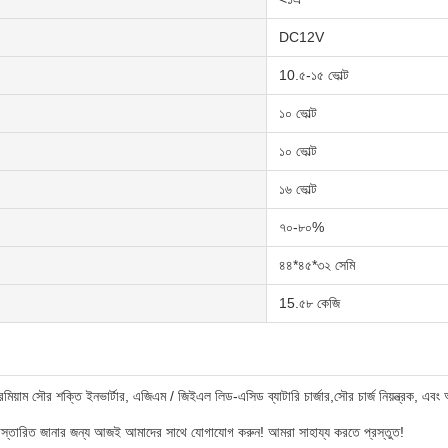
DC12V
10.৫-১৫ ভোল্ট
১০ ভোল্ট
১০ ভোল্ট
১৬ ভোল্ট
৭০-৮০%
৪৪*৪৫*৩২ সেমি
15.৫৮ কেজি
়াম সৌর শক্তি ইনভার্টার, এজিএম / জিইএল লিড-এসিড ব্যাটারি চার্জার,সৌর চার্জ নিয়ন্ত্রক, এবং 
রো বিস্তারিত জানার জন্য আজই আমাদের সাথে যোগাযোগ করুন! আমরা সাহায্য করতে প্রস্তুত!