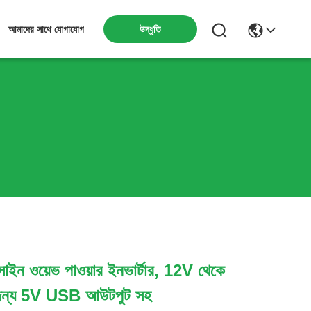
উদ্ধৃতি
আমাদের সাথে যোগাযোগ
াইন ওয়েভ পাওয়ার ইনভার্টার, 12V থেকে
 জন্য 5V USB আউটপুট সহ