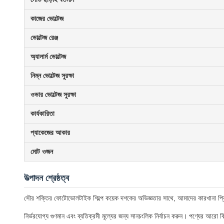
কাজের ভোল্টেজ
ভোল্টেজ রেঞ্জ
অ্যালার্ম ভোল্টেজ
নিম্ন ভোল্টেজ সুরক্ষা
ওভার ভোল্টেজ সুরক্ষা
কার্যকারিতা
প্যাকেজের আকার
মোট ওজন
উত্পাদন শ্রেষ্ঠত্ব
সৌর শক্তির ফোটোভোলটাইক শিল্পে কয়েক দশকের অভিজ্ঞতার সাথে, আমাদের কারখানা প্রিমিয
নির্ভরযোগ্য গুণমান এবং ব্যতিক্রমী মূল্যের জন্য সানচংলিক নির্বাচন করুন। পণ্যের আ