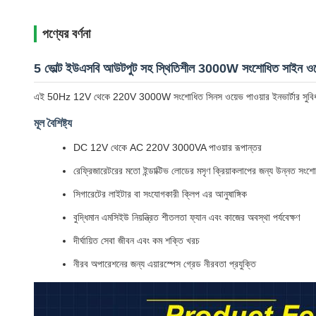
পণ্যের বর্ণনা
5 ভোল্ট ইউএসবি আউটপুট সহ স্থিতিশীল 3000W সংশোধিত সাইন ওয়ে
এই 50Hz 12V থেকে 220V 3000W সংশোধিত সিনস ওয়েভ পাওয়ার ইনভার্টার সুবিধাজন
মূল বৈশিষ্ট্য
DC 12V থেকে AC 220V 3000VA পাওয়ার রূপান্তর
রেফ্রিজারেটরের মতো ইন্ডাক্টিভ লোডের মসৃণ ক্রিয়াকলাপের জন্য উন্নত স
সিগারেটের লাইটার বা সংযোগকারী ক্লিপ এর আনুষাঙ্গিক
বুদ্ধিমান এমসিইউ নিয়ন্ত্রিত শীতলতা ফ্যান এবং কাজের অবস্থা পর্যবেক্ষণ
দীর্ঘায়িত সেবা জীবন এবং কম শক্তি খরচ
নীরব অপারেশনের জন্য এয়ারস্পেস গ্রেড নীরবতা প্রযুক্তি