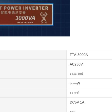
FTA-3000A
AC230V
২০০০ ওয়াট
৩০০০W
৫০ হার্জ
DC5V 1A
<১এ