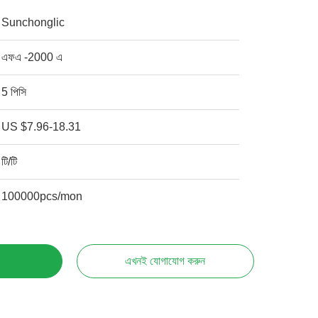
Sunchonglic
এফএ -2000 এ
5 পিসি
US $7.96-18.31
টি/টি
100000pcs/mon
এখনই যোগাযোগ করুন