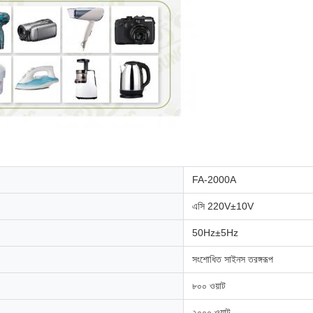
FA-2000A
এসি 220V±10V
50Hz±5Hz
সংশোধিত সাইনস তরঙ্গরূপ
৮০০ ওয়াট
২০০০ ওয়াট