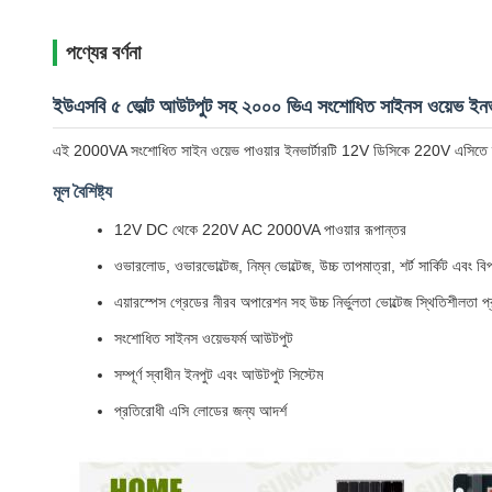
পণ্যের বর্ণনা
ইউএসবি ৫ ভোল্ট আউটপুট সহ ২০০০ ভিএ সংশোধিত সাইনস ওয়েভ ইনভার
এই 2000VA সংশোধিত সাইন ওয়েভ পাওয়ার ইনভার্টারটি 12V ডিসিকে 220V এসিতে রূপান
মূল বৈশিষ্ট্য
12V DC থেকে 220V AC 2000VA পাওয়ার রূপান্তর
ওভারলোড, ওভারভোল্টেজ, নিম্ন ভোল্টেজ, উচ্চ তাপমাত্রা, শর্ট সার্কিট এবং বিপ
এয়ারস্পেস গ্রেডের নীরব অপারেশন সহ উচ্চ নির্ভুলতা ভোল্টেজ স্থিতিশীলতা প্
সংশোধিত সাইনস ওয়েভফর্ম আউটপুট
সম্পূর্ণ স্বাধীন ইনপুট এবং আউটপুট সিস্টেম
প্রতিরোধী এসি লোডের জন্য আদর্শ