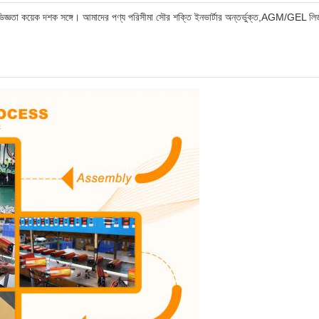
ঞতা কয়েক দশক সঙ্গে। আমাদের পণ্য পরিসীমা সৌর শক্তি ইনভার্টার অন্তর্ভুক্ত,AGM/GEL লিড এসিড ব