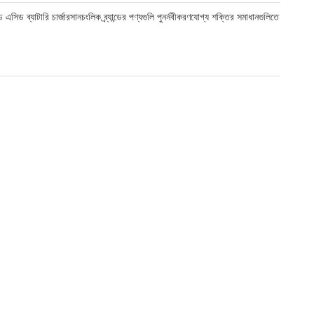
্যাটারি চার্জারসানচংলিক ব্র্যান্ডের পণ্যগুলি পুনর্নবীকরণযোগ্য শক্তির সমাধানগুলিতে