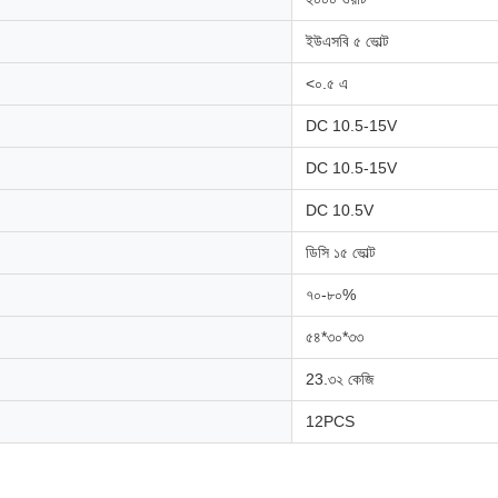
ইউএসবি ৫ ভোল্ট
<০.৫ এ
DC 10.5-15V
DC 10.5-15V
DC 10.5V
ডিসি ১৫ ভোল্ট
৭০-৮০%
৫৪*৩০*৩৩
23.৩২ কেজি
12PCS