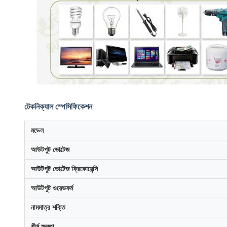
টেকনিক্যাল স্পেসিফিকেশন
মডেল
আউটপুট ভোল্টেজ
আউটপুট ভোল্টেজ ফ্রিকোয়েন্সি
আউটপুট ওয়েভফর্ম
নামমাত্র শক্তি
শীর্ষ ক্ষমতা