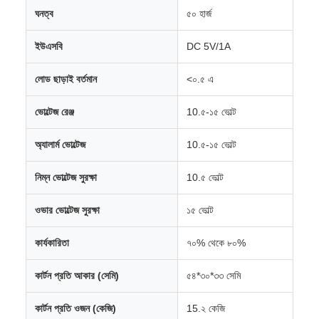
ঘনত্ব
৫০ হার্জ
ইউএসবি
DC 5V/1A
লোড ছাড়াই বর্তমান
<০.৫ এ
ভোল্টেজ রেঞ্জ
10.৫-১৫ ভোল্ট
অ্যালার্ম ভোল্টেজ
10.৫-১৫ ভোল্ট
নিম্ন ভোল্টেজ সুরক্ষা
10.৫ ভোল্ট
ওভার ভোল্টেজ সুরক্ষা
১৫ ভোল্ট
কার্যকারিতা
৭০% থেকে ৮০%
কার্টন প্রতি আকার (সেমি)
৫৪*৩০*৩৩ সেমি
কার্টন প্রতি ওজন (কেজি)
15.২ কেজি