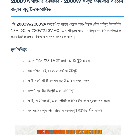
2000VA পাওয়ার ইনভার্টার - 2000W শক্তি সঞ্চয়কারী পরিবেশ
বান্ধব অ্যান্টি-কোরোসিভ
এই 2000W/2000VA সংশোধিত সাইন ওয়েভ অফ-গ্রিড সৌর শক্তি ইনভার্টার
12V DC কে 220V/230V AC তে রূপান্তর করে, বিভিন্ন অ্যাপ্লিকেশনগুলির
জন্য নির্ভরযোগ্য শক্তি রূপান্তর সরবরাহ করে।
মূল বৈশিষ্ট্য
অন্তর্নির্মিত 5V 1A ইউএসবি চার্জিং ইন্টারফেস
সংশোধিত সাইনস ওয়েভফর্ম আউটপুট
স্মার্ট সফট স্টার্ট ফাংশন সহ উচ্চ রূপান্তর দক্ষতা
সম্পূর্ণ স্বাধীন ইনপুট এবং আউটপুট
স্মার্ট, লাইটওয়েট, এবং পোর্টেবল ডিজাইন হোম ব্যবহারের জন্য
সব ধরনের প্লাগের সাথে সামঞ্জস্যপূর্ণ ইউনিভার্সাল সকেট