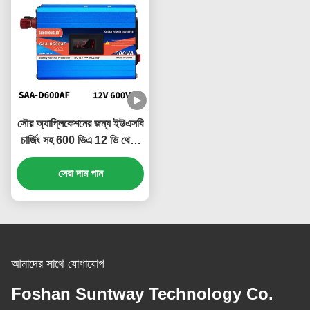
সৌর অ্যাপ্লিকেশনের জন্য ইউএসবি
চার্জিং সহ 600 ভিএ 12 ভি থেকে
220 ভি সংশোধিত সাইন ওয়েভ
পাওয়ার ইনভার্টার
সেরা দাম পান
আমাদের সাথে যোগাযোগ
Foshan Suntway Technology Co.