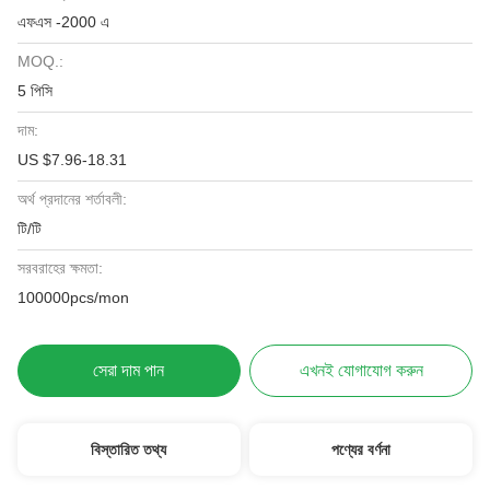
এফএস -2000 এ
MOQ.:
5 পিসি
দাম:
US $7.96-18.31
অর্থ প্রদানের শর্তাবলী:
টি/টি
সরবরাহের ক্ষমতা:
100000pcs/mon
সেরা দাম পান
এখনই যোগাযোগ করুন
বিস্তারিত তথ্য
পণ্যের বর্ণনা