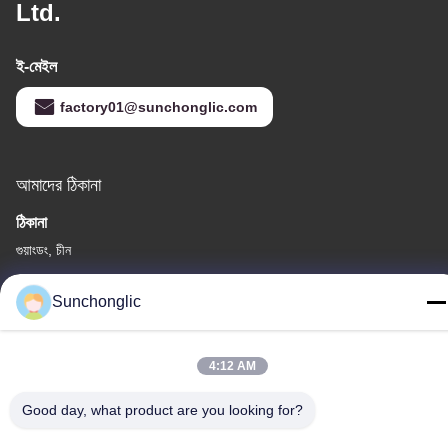
Ltd.
ই-মেইল
factory01@sunchonglic.com
আমাদের ঠিকানা
ঠিকানা
গুয়াংডং, চীন
টেলিফোন
Sunchonglic
86--13711271181
4:12 AM
Good day, what product are you looking for?
গোপনীয়তা নীতি
|
সাইট ম্যাপ