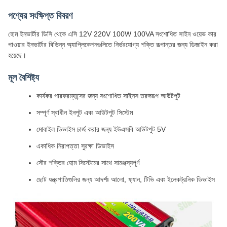
পণ্যের সংক্ষিপ্ত বিবরণ
হোম ইনভার্টার ডিসি থেকে এসি 12V 220V 100W 100VA সংশোধিত সাইন ওয়েভ কার
পাওয়ার ইনভার্টার বিভিন্ন অ্যাপ্লিকেশনগুলিতে নির্ভরযোগ্য শক্তি রূপান্তর জন্য ডিজাইন করা
হয়েছে।
মূল বৈশিষ্ট্য
কার্যকর পারফরম্যান্সের জন্য সংশোধিত সাইনস তরঙ্গরূপ আউটপুট
সম্পূর্ণ স্বাধীন ইনপুট এবং আউটপুট সিস্টেম
মোবাইল ডিভাইস চার্জ করার জন্য ইউএসবি আউটপুট 5V
একাধিক নিরাপত্তা সুরক্ষা ডিভাইস
সৌর শক্তির হোম সিস্টেমের সাথে সামঞ্জস্যপূর্ণ
ছোট যন্ত্রপাতিগুলির জন্য আদর্শঃ আলো, ফ্যান, টিভি এবং ইলেকট্রনিক ডিভাইস