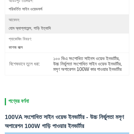
আউটপুট তরঙ্গরূপ:
পরিবর্তিত সাইন ওয়েভফর্ম
আবেদন:
হোম অ্যাপ্লায়েন্স, গাড়ি ইত্যাদি
প্যাকেজিং বিবরণ:
কাগজ বাক্স
১০০ ভিএ সংশোধিত সাইনস ওয়েভ ইনভার্টার
, 
বিশেষভাবে তুলে ধরা:
উচ্চ নির্ভুলতা সংশোধিত সাইন ওয়েভ ইনভার্টার
, 
মসৃণ অপারেশন 100W কার পাওয়ার ইনভার্টার
পণ্যের বর্ণনা
100VA সংশোধিত সাইন ওয়েভ ইনভার্টার - উচ্চ নির্ভুলতা মসৃণ
অপারেশন 100W গাড়ি পাওয়ার ইনভার্টার