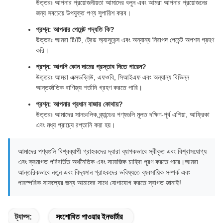
উত্তরঃ আপনার প্রয়োজনীয়তা আমাদের বলুন এবং আমরা আপনার প্রয়োজনের
জন্য সবচেয়ে উপযুক্ত পণ্য সুপারিশ করব।
প্রশ্ন: আপনার পেমেন্ট পদ্ধতি কি?
উত্তরঃ আমরা টি/টি, ট্রেড অ্যাসুরেন্স এবং অন্যান্য নিরাপদ পেমেন্ট অপশন গ্রহণ
করি।
প্রশ্ন: আপনি কোন দামের প্রস্তাব দিতে পারেন?
উত্তরঃ আমরা এক্সডব্লিউ, এফওবি, সিআইএফ এবং অন্যান্য বিভিন্ন
আন্তর্জাতিক বাণিজ্য শর্তাদি গ্রহণ করতে পারি।
প্রশ্ন: আপনার প্রধান বাজার কোথায়?
উত্তরঃ আমাদের সানচংলিক ব্র্যান্ডের পণ্যগুলি মূলত দক্ষিণ-পূর্ব এশিয়া, আফ্রিকা
এবং মধ্য প্রাচ্যে রপ্তানি করা হয়।
আমাদের পণ্যগুলি বিশ্বব্যাপী গ্রাহকদের দ্বারা ব্যাপকভাবে স্বীকৃত এবং বিশ্বাসযোগ্য
এবং ক্রমাগত পরিবর্তিত অর্থনৈতিক এবং সামাজিক চাহিদা পূরণ করতে পারে।আমরা
আন্তরিকভাবে নতুন এবং বিদ্যমান গ্রাহকদের ভবিষ্যতে ব্যবসায়িক সম্পর্ক এবং
পারস্পরিক সাফল্যের জন্য আমাদের সাথে যোগাযোগ করতে স্বাগত জানাই!
ট্যাগ্স:
সংশোধিত পাওয়ার ইনভার্টার