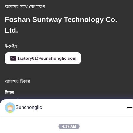
আমাদের সাথে যোগাযোগ
Foshan Suntway Technology Co.
Ltd.
ই-মেইল
factory01@sunchonglic.com
আমাদের ঠিকানা
ঠিকানা
গুয়াংডং, চীন
Sunchonglic
টেলিফোন
86--13711271181
4:17 AM