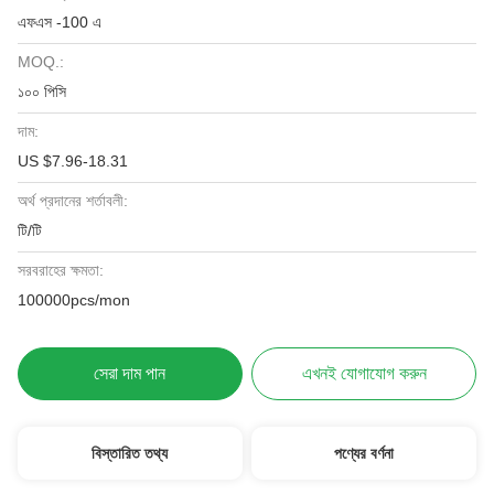
এফএস -100 এ
MOQ.:
১০০ পিসি
দাম:
US $7.96-18.31
অর্থ প্রদানের শর্তাবলী:
টি/টি
সরবরাহের ক্ষমতা:
100000pcs/mon
সেরা দাম পান
এখনই যোগাযোগ করুন
বিস্তারিত তথ্য
পণ্যের বর্ণনা