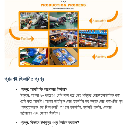
প্রায়শই জিজ্ঞাসিত প্রশ্ন
প্রশ্ন: আপনি কি কারখানার নির্মাতা?
উত্তর: আমরা ২০ বছরেরও বেশি সময় ধরে সৌর শক্তির ফোটোভোলটাইক পণ্য
তৈরি করে আসছি। আমরা হাইব্রিড সৌর ইনভার্টার সহ উন্নত সৌর পণ্যগুলির মূল
প্রস্তুতকারক এবং বিকাশকারী,পাওয়ার ইনভার্টার, ব্যাটারি চার্জার, সোলার
কন্ট্রোলার এবং সোলার সিস্টেম।
প্রশ্ন: কিভাবে উপযুক্ত পণ্য নির্বাচন করবেন?