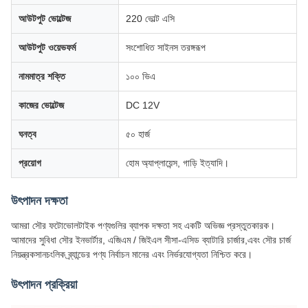
আউটপুট ভোল্টেজ
220 ভোল্ট এসি
আউটপুট ওয়েভফর্ম
সংশোধিত সাইনস তরঙ্গরূপ
নামমাত্র শক্তি
১০০ ভিএ
কাজের ভোল্টেজ
DC 12V
ঘনত্ব
৫০ হার্জ
প্রয়োগ
হোম অ্যাপ্লায়েন্স, গাড়ি ইত্যাদি।
উৎপাদন দক্ষতা
আমরা সৌর ফটোভোলটাইক পণ্যগুলির ব্যাপক দক্ষতা সহ একটি অভিজ্ঞ প্রস্তুতকারক।
আমাদের সুবিধা সৌর ইনভার্টার, এজিএম / জিইএল সীসা-এসিড ব্যাটারি চার্জার,এবং সৌর চার্জ
নিয়ন্ত্রকসানচংলিক ব্র্যান্ডের পণ্য নির্বাচন মানের এবং নির্ভরযোগ্যতা নিশ্চিত করে।
উৎপাদন প্রক্রিয়া