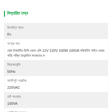
বিস্তারিত তথ্য
উৎপত্তি স্থল:
চীন
পণ্যের নাম:
হোম ইনভার্টার ডিসি থেকে এসি 12V 220V 100W 100VA পরিবর্তিত সাইন ওয়েভ 
গাড়ি শক্তি বৈদ্যুতিন সংকেতের ম
ফ্রিকোয়েন্সি:
50Hz
আউটপুট ভোল্টেজ:
220VAC
রেট পাওয়ার:
100VA