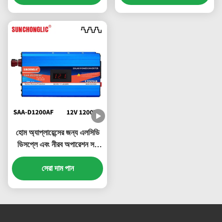
হোম অ্যাপ্লায়েন্সের জন্য এলসিডি
ডিসপ্লে এবং নীরব অপারেশন সহ
1200W সৌর শক্তি ইনভার্টার
সেরা দাম পান