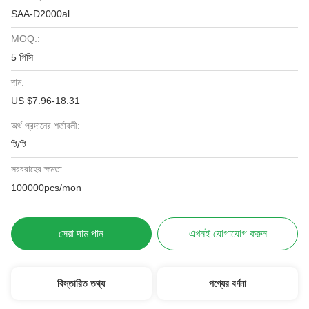
SAA-D2000al
MOQ.:
5 পিসি
দাম:
US $7.96-18.31
অর্থ প্রদানের শর্তাবলী:
টি/টি
সরবরাহের ক্ষমতা:
100000pcs/mon
সেরা দাম পান
এখনই যোগাযোগ করুন
বিস্তারিত তথ্য
পণ্যের বর্ণনা