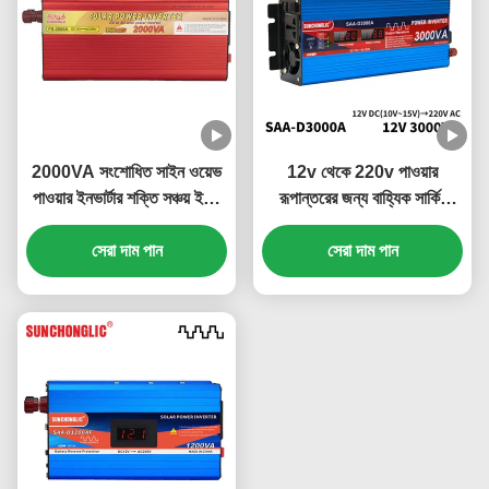
2000VA সংশোধিত সাইন ওয়েভ
12v থেকে 220v পাওয়ার
পাওয়ার ইনভার্টার শক্তি সঞ্চয় ইকো
রূপান্তরের জন্য বাহ্যিক সার্কিট
বন্ধুত্বপূর্ণ অফ গ্রিড সৌর ইনভার্টার
ফিউজ সহ 3000W ডিসপ্লে
সেরা দাম পান
পরিবর্তিত সাইন ওয়েভ ইনভার্টার
সেরা দাম পান