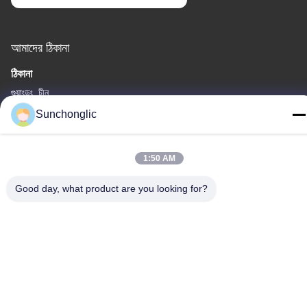
আমাদের ঠিকানা
ঠিকানা
গুয়াংডং, চীন
Sunchonglic
টেলিফোন
86--13711271181
1:50 AM
Good day, what product are you looking for?
গোপনীয়তা নীতি
|
সাইট ম্যাপ
চীন ভালো মানের সংশোধিত সাইন ওয়েভ ইনভার্টার সরবরাহকারী। কপিরাইট © -2026
Foshan Suntway Technology Co. Ltd. সমস্ত অধিকার সংরক্ষিত।