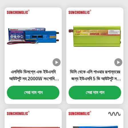
এলসিডি ডিসপ্লে এবং ইউএসবি
ডিসি থেকে এসি পাওয়ার রূপান্তরের
আউটপুট সহ 2000W সংশোধিত
জন্য ইউএসবি 5 ভি আউটপুট সহ
সাইন ওয়েভ পাওয়ার ইনভার্টার ডিসি
2000 ভিএ সংশোধিত সাইন ওয়েভ
12 ভি থেকে এসি 220 ভি
সেরা দাম পান
সেরা দাম পান
ইনভার্টার