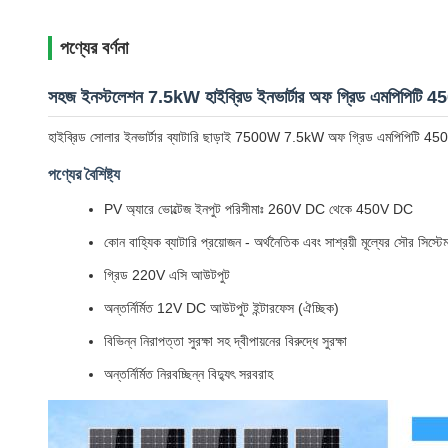
পণ্যের বর্ণনা
সহজ ইনস্টলেশন 7.5kW হাইব্রিড ইনভার্টার অফ গ্রিড এমপিপিটি
হাইব্রিড সোলার ইনভার্টার ব্যাটারি ছাড়াই 7500W 7.5kW অফ গ্রিড এমপিপিটি 450V
পণ্যের বৈশিষ্ট্য
PV অ্যারে ভোল্টেজ ইনপুট পরিসীমাঃ 260V DC থেকে 450V DC
কোন বাহ্যিক ব্যাটারি প্রয়োজন - অর্থনৈতিক এবং সাশ্রয়ী মূল্যের সৌর সিস্টেম
গ্রিড 220V এসি আউটপুট
অন্তর্নির্মিত 12V DC আউটপুট ইন্টারফেস (ঐচ্ছিক)
বিভিন্ন নিরাপত্তা সুরক্ষা সহ দ্বীপায়নের বিরুদ্ধে সুরক্ষা
অন্তর্নির্মিত নিরবচ্ছিন্ন বিদ্যুৎ সরবরাহ