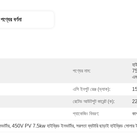
পণ্যের বর্ণনা
হাই
পণ্যের নাম:
75
এম
এসি ইনপুট রেঞ্জ (ভ্যাক):
1
রেটেড আউটপুট কারেন্ট (ক):
22
প্যাকেজিং বিবরণ:
কাগ
ার্টার
, 
450V PV 7.5kw হাইব্রিড ইনভার্টার
, 
সরলতা ব্যাটারি ছাড়াই হাইব্রিড সোলার ই