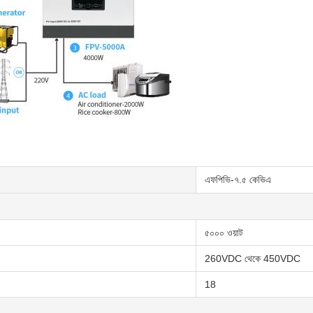
এফপিভি-৭.৫ কেভিএ
৫০০০ ওয়াট
260VDC থেকে 450VDC
18