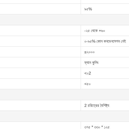
৯৫%
-২৫ থেকে +৬০
০-৯৫% কোন কনডেনসেশন নেই
≤২০০০
ফ্যান কুলিং
<০2
<৫০
2 চরিত্রের বৈশিষ্ট্য
৩৭৫ * ৩৩০ * ১২৫