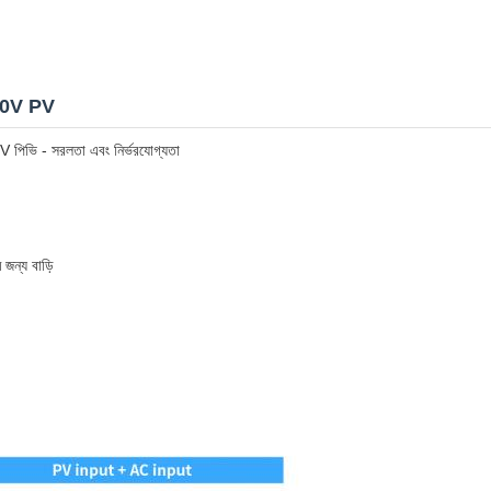
 450V PV
 পিভি - সরলতা এবং নির্ভরযোগ্যতা
 জন্য বাড়ি