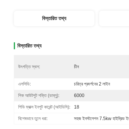
বিস্তারিত তথ্য
বিস্তারিত তথ্য
উৎপত্তি স্থল:
চীন
এলসিডি:
চরিত্র প্রদর্শনের 2 লাইন
পিক আউটপুট শক্তি (ডাব্লু):
6000
পিভি ম্যাক্স ইনপুট কারেন্ট (আইডিসি):
18
বিশেষভাবে তুলে ধরা:
সহজ ইনস্টলেশন 7.5kw হাইব্রিড ইনভ