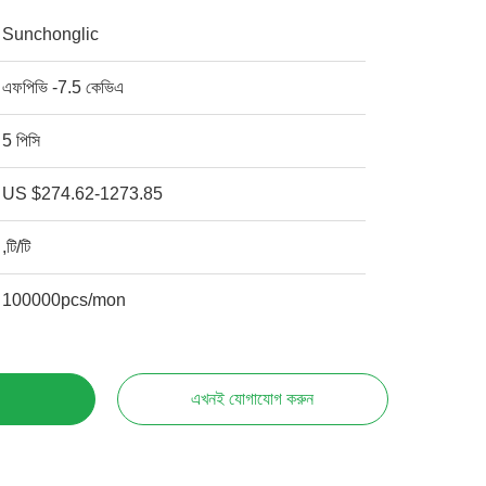
Sunchonglic
এফপিভি -7.5 কেভিএ
5 পিসি
US $274.62-1273.85
,টি/টি
100000pcs/mon
এখনই যোগাযোগ করুন