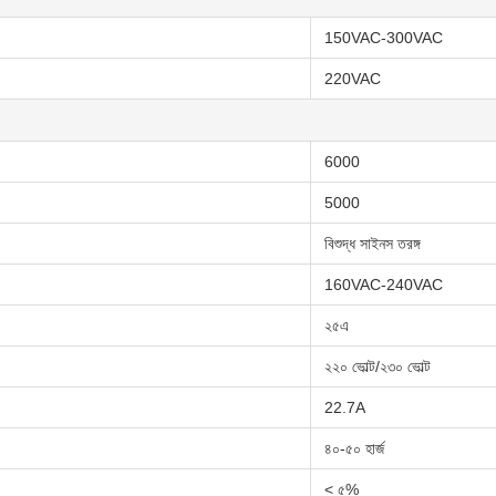
150VAC-300VAC
220VAC
6000
5000
বিশুদ্ধ সাইনস তরঙ্গ
160VAC-240VAC
২৫এ
২২০ ভোল্ট/২৩০ ভোল্ট
22.7A
৪০-৫০ হার্জ
< ৫%