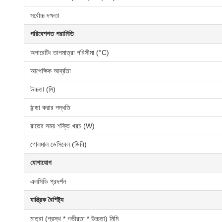
সর্বোচ্চ দক্ষতা
পরিবেশগত পরামিতি
অপারেটিং তাপমাত্রা পরিসীমা (°C)
আপেক্ষিক আর্দ্রতা
উচ্চতা (মি)
ঠান্ডা করার পদ্ধতি
রাতের সময় শক্তি খরচ (W)
গোলমাল ডেসিবেল (ডিবি)
যোগাযোগ
এলসিডি প্রদর্শন
যান্ত্রিক বৈশিষ্ট্য
মাত্রা (প্রস্থ * গভীরতা * উচ্চতা) মিমি