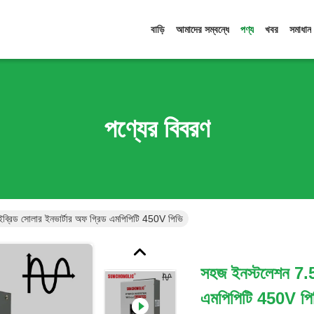
বাড়ি
আমাদের সম্বন্ধে
পণ্য
খবর
সমাধান
পণ্যের বিবরণ
ব্রিড সোলার ইনভার্টার অফ গ্রিড এমপিপিটি 450V পিভি
সহজ ইনস্টলেশন 7.5
এমপিপিটি 450V পি