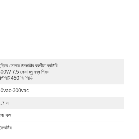
ব্রিড সোলার ইনভার্টার ব্যতীত ব্যাটারি 
00W 7.5 কেডাব্লু বন্ধ গ্রিড 
পিপিটি 450 ভি পিভি
50vac-300vac
.7 এ
জ বাক্স
নভার্টার