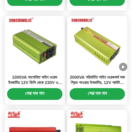
1000VA সংশোধিত সাইন ওয়েভ
2000VA পরিবর্তিত সাইন ওয়েভফর্ম অফ
ইনভার্টার 12V ডিসি থেকে 230V এসি
গ্রিড পাওয়ার ইনভার্টার, 12V আউটপুট
অফ গ্রিড সোলার ইনভার্টার বিল্ট-ইন
সহ
ইউএসবি চার্জিং সহ
সেরা দাম পান
সেরা দাম পান