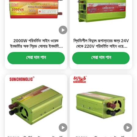
2000W পরিবর্তিত সাইন ওয়েভ
স্থিতিশীল বিদ্যুৎ রূপান্তরের জন্য 24V
ইনভার্টার অফ গ্রিড সোলার ইনভার্টার,
থেকে 220V পরিবর্তিত সাইন ওয়েভ
ইউএসবি আউটপুট এবং 15A চার্জার
আউটপুট সহ 3000VA অফ-গ্রিড
কারেন্ট সহ
সোলার ইনভার্টার
সেরা দাম পান
সেরা দাম পান