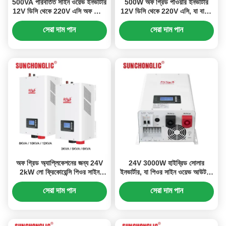
500VA পরিবর্তিত সাইন ওয়েভ ইনভার্টার
500W অফ গ্রিড পাওয়ার ইনভার্টার
12V ডিসি থেকে 220V এসি অফ গ্রিড
12V ডিসি থেকে 220V এসি, যা বাড়ির
পাওয়ার ইনভার্টার, বাড়ির ব্যবহারের জন্য
ব্যবহারের জন্য উচ্চ রূপান্তর দক্ষতা
সম্পন্ন
সেরা দাম পান
সেরা দাম পান
অফ গ্রিড অ্যাপ্লিকেশনের জন্য 24V
24V 3000W হাইব্রিড সোলার
2kW লো ফ্রিকোয়েন্সি পিওর সাইন
ইনভার্টার, যা পিওর সাইন ওয়েভ আউটপুট
ওয়েভ এমপিপিটি হাইব্রিড সোলার
এবং বুদ্ধিমান তাপমাত্রা নিয়ন্ত্রণ সহ
ইনভার্টার
সেরা দাম পান
সেরা দাম পান