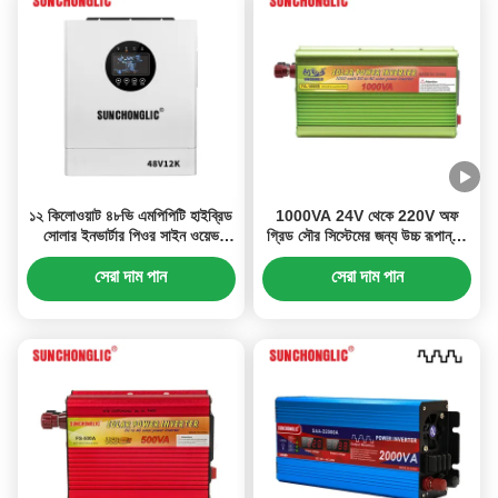
১২ কিলোওয়াট ৪৮ভি এমপিপিটি হাইব্রিড
1000VA 24V থেকে 220V অফ
সোলার ইনভার্টার পিওর সাইন ওয়েভ
গ্রিড সৌর সিস্টেমের জন্য উচ্চ রূপান্তর
ইনভার্টার চার্জার ইউপিএস সহ
দক্ষতার সাথে সংশোধিত সাইন ওয়েভ
ইনভার্টার
সেরা দাম পান
সেরা দাম পান