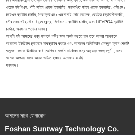
নিম্ন-ফ্রিকোয়েন্সি হাইব্রিড সোলার ইনভার্টার অন্তর্ভুক্ত, ইউপিএস ইনভার্টার, খাঁটি সাইন
ওয়েভ ইউপিএস, খাঁটি সাইন ওয়েভ ইনভার্টার, সংশোধিত সাইন ওয়েভ ইনভার্টার, এজিএম /
জিইএল ব্যাটারি চার্জার, পিডব্লিউএম / এমপিপিটি সৌর নিয়ামক, ভোল্টেজ স্থিতিশীলকারী,
সৌর জেনারেটর,সৌর বিদ্যুৎ কেন্দ্র, লিথিয়াম - ব্যাটারি চার্জার, এবং LiFePO4 ব্যাটারি
চার্জার, অন্যান্য পণ্যের মধ্যে।
আপনি যদি আমাদের পণ্য সম্পর্কে গভীর জ্ঞান অর্জন করতে চান তবে আমরা আপনাকে
আমাদের ইউটিউব চ্যানেলে সাবস্ক্রাইব করতে এবং আমাদের অফিসিয়াল ফেসবুক ফ্যান পেজটি
অনুসরণ করতে উত্সাহিত করি।আপনার সমর্থন আমাদের জন্য অত্যন্ত গুরুত্বপূর্ণ।, এবং
আমরা আপনার সাথে আরও জড়িত হওয়ার অপেক্ষায় রয়েছি।
ধন্যবাদ।
আমাদের সাথে যোগাযোগ
Foshan Suntway Technology Co.