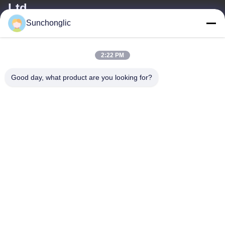
Ltd.
Sunchonglic
ই-মেইল
factory01@sunchonglic.com
2:22 PM
Good day, what product are you looking for?
আমাদের ঠিকানা
ঠিকানা
গুয়াংডং, চীন
টেলিফোন
86--13711271181
গোপনীয়তা নীতি
|
সাইট ম্যাপ