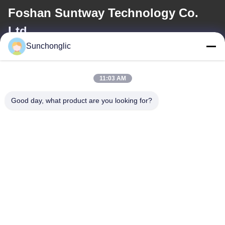
Foshan Suntway Technology Co.
Ltd.
Sunchonglic
ই-মেইল
factory01@sunchonglic.com
11:03 AM
Good day, what product are you looking for?
আমাদের ঠিকানা
ঠিকানা
গুয়াংডং, চীন
টেলিফোন
86--13711271181