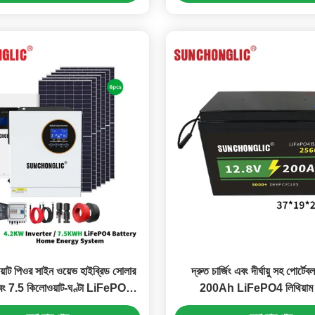
়াট পিওর সাইন ওয়েভ হাইব্রিড সোলার
দ্রুত চার্জিং এবং দীর্ঘায়ু সহ পোর্
 এবং 7.5 কিলোওয়াট-ঘণ্টা LiFePO4
200Ah LiFePO4 লিথিয়াম ব্
ব্যাটারি হোম এনার্জি সিস্টেম