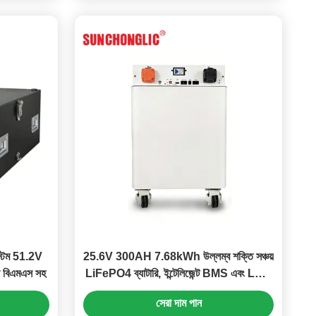
্টেম 51.2V
25.6V 300AH 7.68kWh উল্লম্ব শক্তি সঞ্চয়
ন বিএমএস সহ
LiFePO4 ব্যাটারি, ইন্টেলিজেন্ট BMS এবং LCD
সহ
সেরা দাম পান