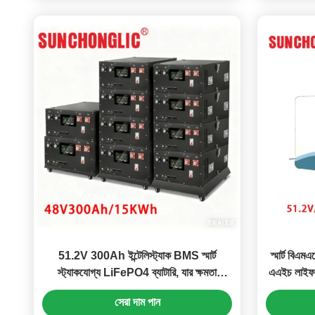
51.2V 300Ah ইন্টেলিস্ট্যাক BMS স্মার্ট
স্মার্ট বিএম
স্ট্যাকযোগ্য LiFePO4 ব্যাটারি, যার ক্ষমতা
এএইচ লাইফপি
15.36kWh
সেরা দাম পান