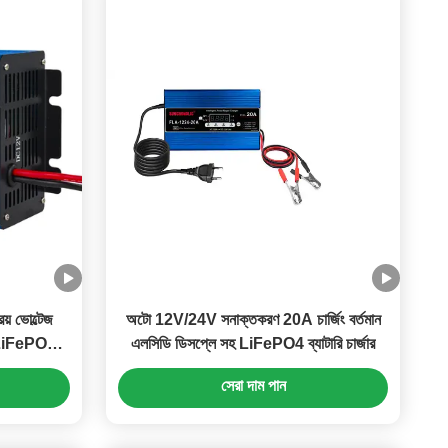
িয় ভোল্টেজ
অটো 12V/24V সনাক্তকরণ 20A চার্জিং বর্তমান
ং LiFePO4
এলসিডি ডিসপ্লে সহ LiFePO4 ব্যাটারি চার্জার
সেরা দাম পান