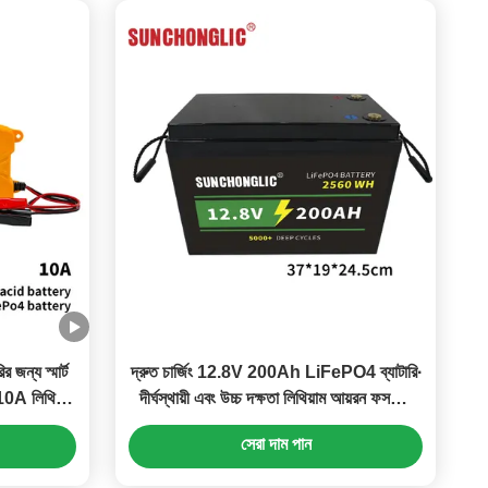
জন্য স্মার্ট
দ্রুত চার্জিং 12.8V 200Ah LiFePO4 ব্যাটারি∙
10A লিথিয়াম
দীর্ঘস্থায়ী এবং উচ্চ দক্ষতা লিথিয়াম আয়রন ফসফেট
ব্যাটারি
সেরা দাম পান