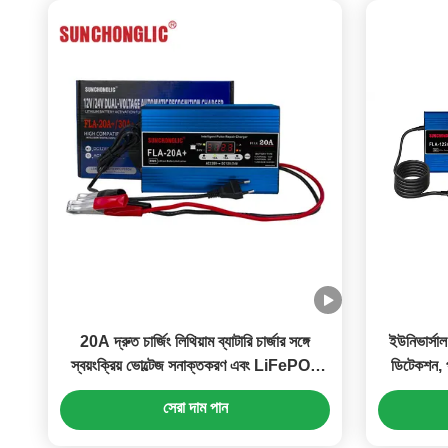
20A দ্রুত চার্জিং লিথিয়াম ব্যাটারি চার্জার সঙ্গে
ইউনিভার্সাল
স্বয়ংক্রিয় ভোল্টেজ সনাক্তকরণ এবং LiFePO4
ডিটেকশন,
ব্যাটারি জন্য পালস মেরামত মোড
ব্যা
সেরা দাম পান