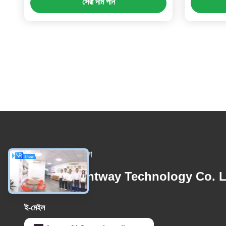
সেরা দাম পান
আমাদের সাথে যোগাযোগ
Foshan Suntway Technology Co. L
ই-মেইল