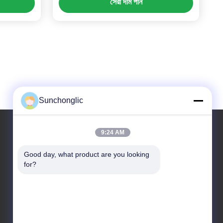
সেরা দাম পান
Sunchonglic
9:24 AM
আমাদের ঠিকানা
Good day, what product are you looking 
for?
ঠিকানা
গুয়াংডং, চীন
টেলিফোন
86--13711271181