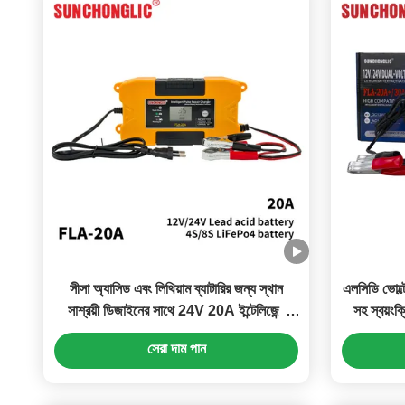
সীসা অ্যাসিড এবং লিথিয়াম ব্যাটারির জন্য স্থান
এলসিডি ভোল্
সাশ্রয়ী ডিজাইনের সাথে 24V 20A ইন্টেলিজেন্ট
সহ স্বয়ংক
পালস মেরামত LiFePO4 ব্যাটারি চার্জার
সেরা দাম পান