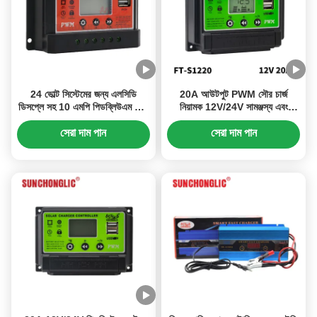
24 ভোল্ট সিস্টেমের জন্য এলসিডি
20A আউটপুট PWM সৌর চার্জ
ডিসপ্লে সহ 10 এমপি পিডব্লিউএম সৌর
নিয়ামক 12V/24V সামঞ্জস্য এবং
চার্জ নিয়ন্ত্রক
5V/2A ইউএসবি আউটপুট সহ
সেরা দাম পান
সেরা দাম পান