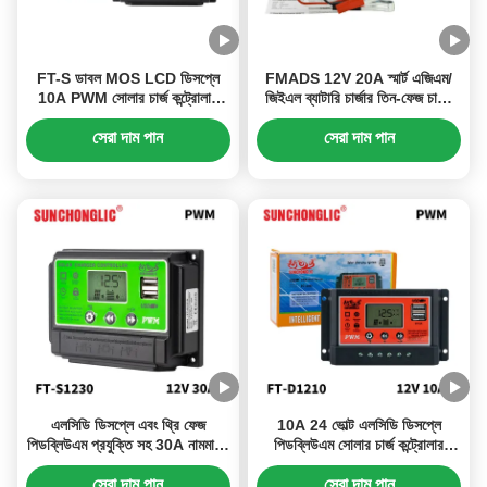
FT-S ডাবল MOS LCD ডিসপ্লে
FMADS 12V 20A স্মার্ট এজিএম/
10A PWM সোলার চার্জ কন্ট্রোলার
জিইএল ব্যাটারি চার্জার তিন-ফেজ চার্জিং
12V 24V সিস্টেমের জন্য তিন-পর্যায়ের
এবং LED ডিসপ্লে সহ, সীসা-অ্যাসিড
চার্জিং সহ
ব্যাটারিগুলির সাথে সামঞ্জস্যপূর্ণ
সেরা দাম পান
সেরা দাম পান
এলসিডি ডিসপ্লে এবং থ্রি ফেজ
10A 24 ভোল্ট এলসিডি ডিসপ্লে
পিডব্লিউএম প্রযুক্তি সহ 30A নামমাত্র
পিডব্লিউএম সোলার চার্জ কন্ট্রোলার
বর্তমান পিডব্লিউএম সৌর চার্জ নিয়ামক
ম্যানুয়াল সেটিংস এবং ইউএসবি আউটপুট
সহ
সেরা দাম পান
সেরা দাম পান