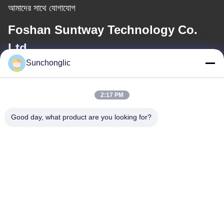
আমাদের সাথে যোগাযোগ
Foshan Suntway Technology Co.
Ltd.
Sunchonglic
ই-মেইল
factory01@sunchonglic.com
2:17 PM
Good day, what product are you looking for?
আমাদের ঠিকানা
ঠিকানা
গুয়াংডং, চীন
টেলিফোন
86--13711271181