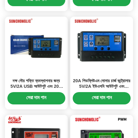
দক্ষ সৌর শক্তি ব্যবস্থাপনার জন্য
20A পিডব্লিউএম সোলার চার্জ কন্ট্রোলার
5V/2A USB আউটপুট এবং 20A
5V/2A ইউএসবি আউটপুট এবং
রেটেড কারেন্ট সহ 12V/24V PWM
12V/24V সিস্টেমের জন্য পাওয়ার-কাট
সোলার চার্জ কন্ট্রোলার
মেমরি ফাংশন সহ
সেরা দাম পান
সেরা দাম পান