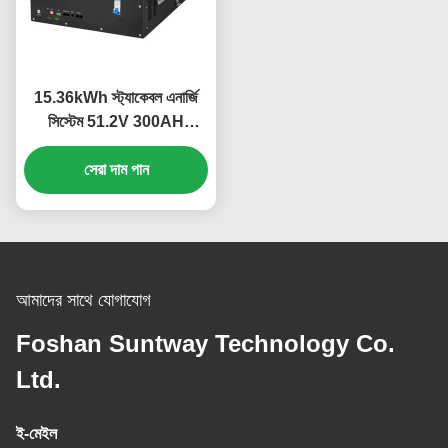
15.36kWh স্ট্যাকেবল এনার্জি
সিস্টেম 51.2V 300AH
লাইফপো 4 ব্যাটারি বুদ্ধিমান
সেরা দাম পান
বিএমএস সহ
আমাদের সাথে যোগাযোগ
Foshan Suntway Technology Co.
Ltd.
ই-মেইল