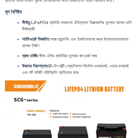
ব্যাটারি প্যাক উন্নত সুরক্ষা বৈশিষ্ট্যগুলির সাথে নির্ভরযোগ্য শক্তি সরবরাহ করে।
মূল বৈশিষ্ট্য
দীর্ঘায়ু:
LiFePO4 ব্যাটারি সাধারণত ঐতিহ্যগত বিকল্পগুলির তুলনায় অনেক বেশি
দীর্ঘস্থায়ী
লাইটওয়েট ডিজাইন:
সহজ হ্যান্ডলিং এবং ইনস্টলেশনের জন্য উল্লেখযোগ্যভাবে
হালকা নির্মাণ
দ্রুত চার্জিং:
সীসা এসিড ব্যাটারির তুলনায় কম চার্জ সময়
উচ্চতর নিরাপত্তাঃ
বিল্ট-ইন মাল্টি-প্রোটেকশন সিস্টেম ওভারচার্জ, ওভার-ডসচার্জ
এবং শর্ট সার্কিট পরিস্থিতি প্রতিরোধ করে