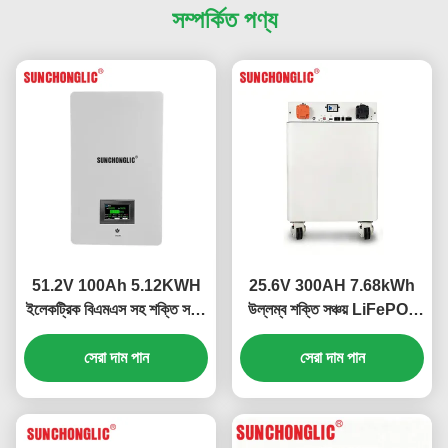
সম্পর্কিত পণ্য
51.2V 100Ah 5.12KWH
25.6V 300AH 7.68kWh
ইলেকট্রিক বিএমএস সহ শক্তি সঞ্চয়
উল্লম্ব শক্তি সঞ্চয় LiFePO4
করার জন্য দেয়াল মাউন্ট LiFePO4
ব্যাটারি, ইন্টেলিজেন্ট BMS এবং
সেরা দাম পান
ব্যাটারি
সেরা দাম পান
LCD সহ