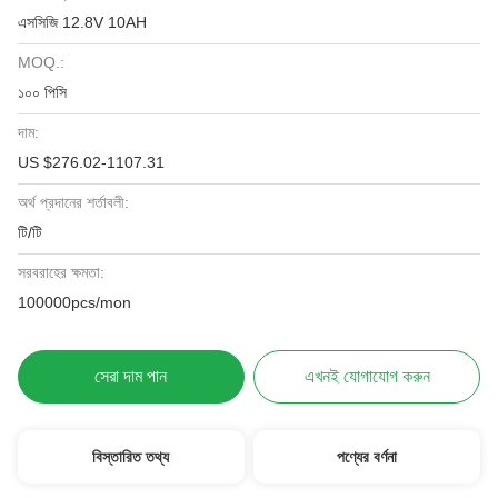
এসসিজি 12.8V 10AH
MOQ.:
১০০ পিসি
দাম:
US $276.02-1107.31
অর্থ প্রদানের শর্তাবলী:
টি/টি
সরবরাহের ক্ষমতা:
100000pcs/mon
সেরা দাম পান
এখনই যোগাযোগ করুন
বিস্তারিত তথ্য
পণ্যের বর্ণনা