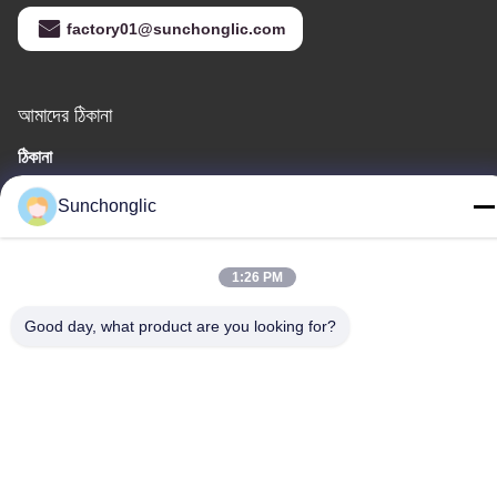
factory01@sunchonglic.com
আমাদের ঠিকানা
ঠিকানা
গুয়াংডং, চীন
Sunchonglic
টেলিফোন
86--13711271181
1:26 PM
Good day, what product are you looking for?
গোপনীয়তা নীতি
|
সাইট ম্যাপ
চীন ভালো মানের সংশোধিত সাইন ওয়েভ ইনভার্টার সরবরাহকারী। কপিরাইট © -2026
Foshan Suntway Technology Co. Ltd. সমস্ত অধিকার সংরক্ষিত।