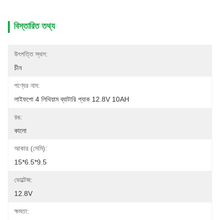
বিস্তারিত তথ্য
উৎপত্তি স্থল:
চীন
পণ্যের নাম:
লাইফপো 4 লিথিয়াম ব্যাটারি প্যাক 12.8V 10AH
রঙ:
কালো
আকার (সেমি):
15*6.5*9.5
ভোল্টেজ:
12.8V
ক্ষমতা: