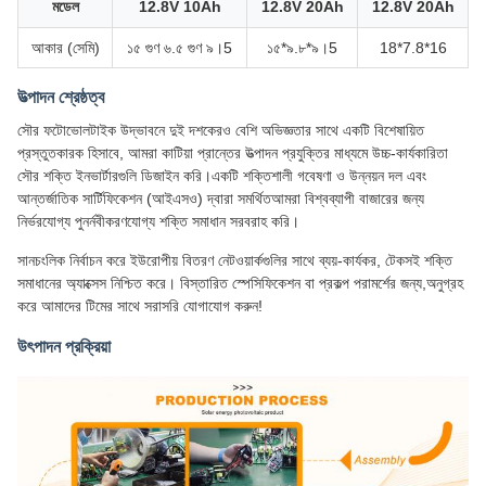
মডেল
12.8V 10Ah
12.8V 20Ah
12.8V 20Ah
আকার (সেমি)
১৫ গুণ ৬.৫ গুণ ৯।5
১৫*৯.৮*৯।5
18*7.8*16
উত্পাদন শ্রেষ্ঠত্ব
সৌর ফটোভোলটাইক উদ্ভাবনে দুই দশকেরও বেশি অভিজ্ঞতার সাথে একটি বিশেষায়িত
প্রস্তুতকারক হিসাবে, আমরা কাটিয়া প্রান্তের উত্পাদন প্রযুক্তির মাধ্যমে উচ্চ-কার্যকারিতা
সৌর শক্তি ইনভার্টারগুলি ডিজাইন করি।একটি শক্তিশালী গবেষণা ও উন্নয়ন দল এবং
আন্তর্জাতিক সার্টিফিকেশন (আইএসও) দ্বারা সমর্থিতআমরা বিশ্বব্যাপী বাজারের জন্য
নির্ভরযোগ্য পুনর্নবীকরণযোগ্য শক্তি সমাধান সরবরাহ করি।
সানচংলিক নির্বাচন করে ইউরোপীয় বিতরণ নেটওয়ার্কগুলির সাথে ব্যয়-কার্যকর, টেকসই শক্তি
সমাধানের অ্যাক্সেস নিশ্চিত করে। বিস্তারিত স্পেসিফিকেশন বা প্রকল্প পরামর্শের জন্য,অনুগ্রহ
করে আমাদের টিমের সাথে সরাসরি যোগাযোগ করুন!
উৎপাদন প্রক্রিয়া