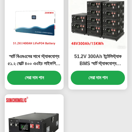
স্মার্ট বিএমএসের সাথে স্ট্যাকযোগ্য
51.2V 300Ah ইন্টেলিস্ট্যাক
৫১.২ ভোল্ট ৪০০ এএইচ লাইফপিও৪
BMS স্মার্ট স্ট্যাকযোগ্য
ব্যাটারি ১৬টি ইউনিটের সমান্তরাল
LiFePO4 ব্যাটারি, যার ক্ষমতা
সংযোগের জন্য
সেরা দাম পান
15.36kWh
সেরা দাম পান