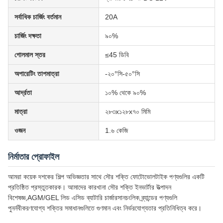
সর্বাধিক চার্জিং বর্তমান
20A
চার্জিং দক্ষতা
৯০%
গোলমাল স্তর
≤45 ডিবি
অপারেটিং তাপমাত্রা
-২০°সি-৫০°সি
আর্দ্রতা
১০% থেকে ৯০%
মাত্রা
২৮৩x১২৮x৭০ মিমি
ওজন
1.৬ কেজি
নির্মাতার প্রোফাইল
আমরা কয়েক দশকের শিল্প অভিজ্ঞতার সাথে সৌর শক্তি ফোটোভোলটাইক পণ্যগুলির একটি
প্রতিষ্ঠিত প্রস্তুতকারক। আমাদের কারখানা সৌর শক্তি ইনভার্টার উত্পাদন
বিশেষজ্ঞ,AGM/GEL লিড এসিড ব্যাটারি চার্জারসানচংলিক ব্র্যান্ডের পণ্যগুলি
পুনর্নবীকরণযোগ্য শক্তির সমাধানগুলিতে গুণমান এবং নির্ভরযোগ্যতার প্রতিনিধিত্ব করে।