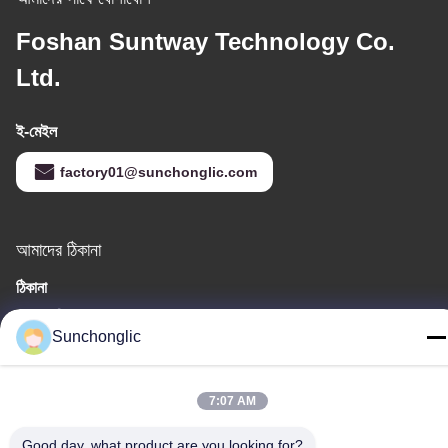
Foshan Suntway Technology Co.
Ltd.
ই-মেইল
factory01@sunchonglic.com
আমাদের ঠিকানা
ঠিকানা
গুয়াংডং, চীন
Sunchonglic
টেলিফোন
86--13711271181
7:07 AM
Good day, what product are you looking for?