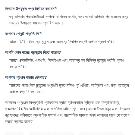
কিভাবে উপযুক্ত পণ্য নির্বাচন করবেন?
শুধু আপনার প্রয়োজনীয়তা সম্পর্কে আমাদের জানান, এবং আমরা আপনার প্রয়োজনের জন্য
সবচেয়ে উপযুক্ত সমাধান সুপারিশ করব।
আপনার পেমেন্ট পদ্ধতি কি?
আমরা টি/টি, ট্রেড অ্যাসুরেন্স এবং অন্যান্য নিরাপদ পেমেন্ট অপশন গ্রহণ করি।
আপনি কোন দামের প্রস্তাব দিতে পারেন?
আমরা এক্সডব্লিউ, এফওবি, সিআইএফ এবং অন্যান্য সহ বিভিন্ন মূল্যের শর্তাদি গ্রহণ
করতে পারি।
আপনার প্রধান বাজার কোথায়?
আমাদের সানচংলিক ব্র্যান্ডের পণ্যগুলি মূলত দক্ষিণ-পূর্ব এশিয়া, আফ্রিকা এবং মধ্য প্রাচ্যের
অঞ্চলে রপ্তানি করা হয়।
আমাদের পণ্যগুলি বিশ্বব্যাপী গ্রাহকদের দ্বারা ব্যাপকভাবে স্বীকৃত এবং বিশ্বাসযোগ্য,
ক্রমাগত বিকশিত অর্থনৈতিক এবং সামাজিক চাহিদা পূরণ করে।আমরা উভয় নতুন এবং বিদ্যমান
গ্রাহকদের ভবিষ্যতে ব্যবসায়িক সম্পর্ক এবং পারস্পরিক সাফল্য জন্য আমাদের সাথে যোগাযোগ
করতে স্বাগত জানাই.