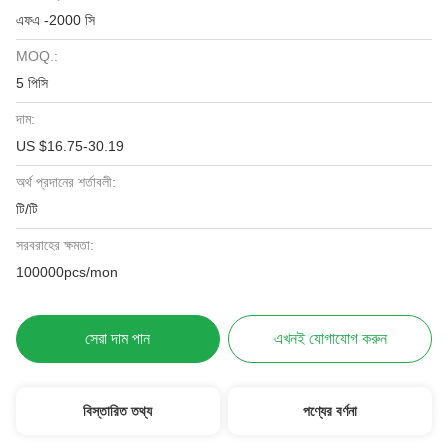
এফএ -2000 সি
MOQ.:
5 পিসি
দাম:
US $16.75-30.19
অর্থ প্রদানের শর্তাবলী:
টি/টি
সরবরাহের ক্ষমতা:
100000pcs/mon
সেরা দাম পান
এখনই যোগাযোগ করুন
বিস্তারিত তথ্য
পণ্যের বর্ণনা