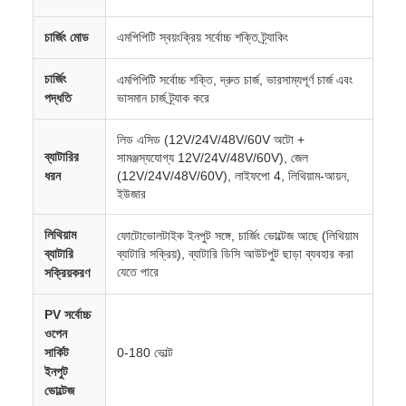
চার্জিং মোড
এমপিপিটি স্বয়ংক্রিয় সর্বোচ্চ শক্তি ট্র্যাকিং
চার্জিং
এমপিপিটি সর্বোচ্চ শক্তি, দ্রুত চার্জ, ভারসাম্যপূর্ণ চার্জ এবং
পদ্ধতি
ভাসমান চার্জ ট্র্যাক করে
লিড এসিড (12V/24V/48V/60V অটো +
ব্যাটারির
সামঞ্জস্যযোগ্য 12V/24V/48V/60V), জেল
ধরন
(12V/24V/48V/60V), লাইফপো 4, লিথিয়াম-আয়ন,
ইউজার
লিথিয়াম
ফোটোভোলটাইক ইনপুট সঙ্গে, চার্জিং ভোল্টেজ আছে (লিথিয়াম
ব্যাটারি
ব্যাটারি সক্রিয়), ব্যাটারি ডিসি আউটপুট ছাড়া ব্যবহার করা
যেতে পারে
সক্রিয়করণ
PV সর্বোচ্চ
ওপেন
সার্কিট
0-180 ভোল্ট
ইনপুট
ভোল্টেজ