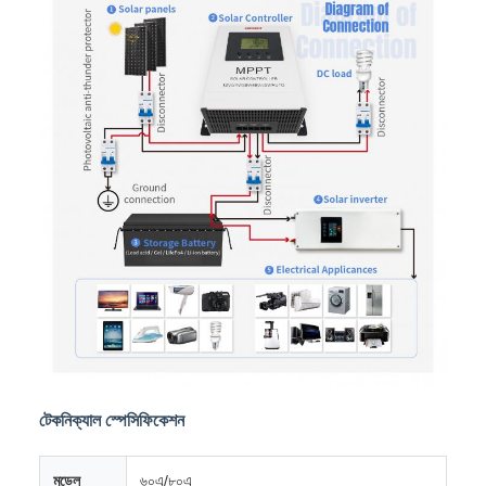
টেকনিক্যাল স্পেসিফিকেশন
মডেল
৬০এ/৮০এ