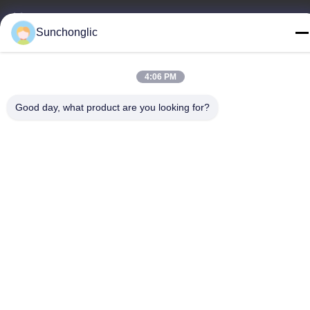
টেলিফোন
Sunchonglic
86--13711271181
4:06 PM
Good day, what product are you looking for?
গোপনীয়তা নীতি
|
সাইট ম্যাপ
চীন ভালো মানের সংশোধিত সাইন ওয়েভ ইনভার্টার সরবরাহকারী। কপিরাইট © -2026
Foshan Suntway Technology Co. Ltd. সমস্ত অধিকার সংরক্ষিত।