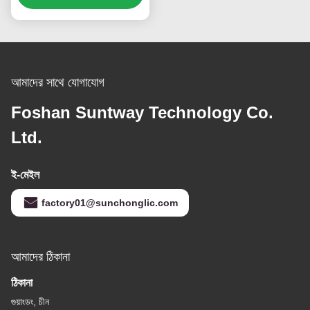
আমাদের সাথে যোগাযোগ
Foshan Suntway Technology Co.
Ltd.
ই-মেইল
factory01@sunchonglic.com
আমাদের ঠিকানা
ঠিকানা
গুয়াংডং, চীন