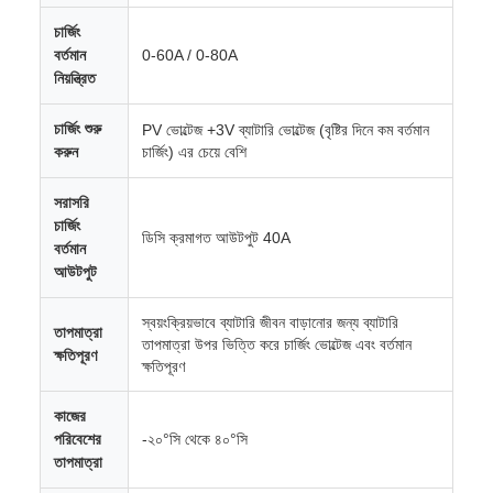
চার্জিং
বর্তমান
0-60A / 0-80A
নিয়ন্ত্রিত
চার্জিং শুরু
PV ভোল্টেজ +3V ব্যাটারি ভোল্টেজ (বৃষ্টির দিনে কম বর্তমান
করুন
চার্জিং) এর চেয়ে বেশি
সরাসরি
চার্জিং
ডিসি ক্রমাগত আউটপুট 40A
বর্তমান
আউটপুট
স্বয়ংক্রিয়ভাবে ব্যাটারি জীবন বাড়ানোর জন্য ব্যাটারি
তাপমাত্রা
তাপমাত্রা উপর ভিত্তি করে চার্জিং ভোল্টেজ এবং বর্তমান
ক্ষতিপূরণ
ক্ষতিপূরণ
কাজের
পরিবেশের
-২০°সি থেকে ৪০°সি
তাপমাত্রা