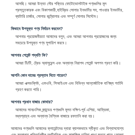
আসছি। আমরা উন্নত সৌর শক্তির ফোটোভোলটাইক পণ্যগুলির মূল
প্রস্তুতকারক এবং বিকাশকারী,হাইব্রিড সোলার ইনভার্টার সহ, পাওয়ার ইনভার্টার,
ব্যাটারি চার্জার, সোলার কন্ট্রোলার এবং সম্পূর্ণ সোলার সিস্টেম।
কিভাবে উপযুক্ত পণ্য নির্বাচন করবেন?
আপনার প্রয়োজনীয়তা আমাদের বলুন, এবং আমরা আপনার প্রয়োজনের জন্য
সবচেয়ে উপযুক্ত পণ্য সুপারিশ করবে।
আপনার পেমেন্ট পদ্ধতি কি?
আমরা টি/টি, ট্রেড অ্যাসুরেন্স এবং অন্যান্য নিরাপদ পেমেন্ট অপশন গ্রহণ করি।
আপনি কোন দামের প্রস্তাব দিতে পারেন?
আমরা এক্সডব্লিউ, এফওবি, সিআইএফ এবং বিভিন্ন আন্তর্জাতিক বাণিজ্য শর্তাদি
গ্রহণ করতে পারি।
আপনার প্রধান বাজার কোথায়?
আমাদের সানচংলিক ব্র্যান্ডের পণ্যগুলি মূলত দক্ষিণ-পূর্ব এশিয়া, আফ্রিকা,
মধ্যপ্রাচ্য এবং অন্যান্য বৈশ্বিক বাজারে রফতানি করা হয়।
আমাদের পণ্যগুলি আমাদের ক্লায়েন্টদের দ্বারা ব্যাপকভাবে স্বীকৃত এবং বিশ্বাসযোগ্য
এবং ক্রমাগত পরিবর্তনশীল অর্থনৈতিক এবং সামাজিক চাহিদা পূরণ করতে পারে।আমরা