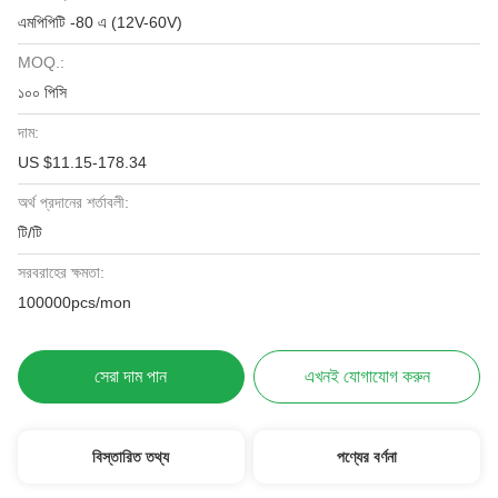
এমপিপিটি -80 এ (12V-60V)
MOQ.:
১০০ পিসি
দাম:
US $11.15-178.34
অর্থ প্রদানের শর্তাবলী:
টি/টি
সরবরাহের ক্ষমতা:
100000pcs/mon
সেরা দাম পান
এখনই যোগাযোগ করুন
বিস্তারিত তথ্য
পণ্যের বর্ণনা