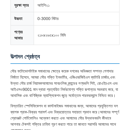
সুরক্ষা স্তর
আইপি২১
উচ্চতা
0-3000 মিটার
পণ্যের
২১৮x২৬৫x১০০ মিমি
আকার
উত্পাদন শ্রেষ্ঠত্ব
সৌর ফটোভোলটাইক সমাধানের ক্ষেত্রে কয়েক দশকের অভিজ্ঞতা সম্পন্ন পেশাদার
নির্মাতা হিসেবে, আমরা সৌর শক্তি ইনভার্টার, এজিএম/জিইএল ব্যাটারি চার্জার,এবং
উন্নত সৌর চার্জ নিয়ামকআমাদের সানচংলিক ব্র্যান্ডের পণ্যগুলি সিই, রোএইচএস এবং
আইএসও9001 মান দ্বারা প্রত্যয়িত নির্ভরযোগ্য শক্তি রূপান্তর সরবরাহ করে, যা
আবাসিক এবং বাণিজ্যিক অ্যাপ্লিকেশন জুড়ে সর্বোত্তম পারফরম্যান্স নিশ্চিত করে।
বিস্তারিত স্পেসিফিকেশন বা কাস্টমাইজড সমাধানের জন্য, আমাদের প্রযুক্তিগত দল
ব্যাপক প্রাক-বিক্রয় পরামর্শ এবং বিক্রয়োত্তর সহায়তা প্রদান করে।আমাদের সম্পূর্ণ
প্রোডাক্ট পোর্টফোলিও অন্বেষণ করতে এবং আমাদের সৌর উদ্ভাবনগুলি কীভাবে
আপনার টেকসই শক্তির চাহিদা পূরণ করতে পারে তা জানতে সরাসরি আমাদের সাথে