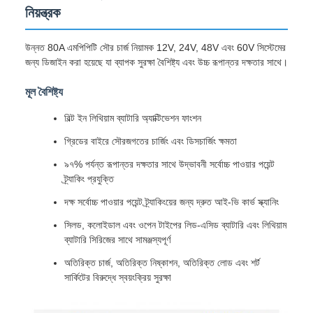
নিয়ন্ত্রক
উন্নত 80A এমপিপিটি সৌর চার্জ নিয়ামক 12V, 24V, 48V এবং 60V সিস্টেমের
জন্য ডিজাইন করা হয়েছে যা ব্যাপক সুরক্ষা বৈশিষ্ট্য এবং উচ্চ রূপান্তর দক্ষতার সাথে।
মূল বৈশিষ্ট্য
বিল্ট ইন লিথিয়াম ব্যাটারি অ্যাক্টিভেশন ফাংশন
গ্রিডের বাইরে সৌরজগতের চার্জিং এবং ডিসচার্জিং ক্ষমতা
৯৭% পর্যন্ত রূপান্তর দক্ষতার সাথে উদ্ভাবনী সর্বোচ্চ পাওয়ার পয়েন্ট
ট্র্যাকিং প্রযুক্তি
দক্ষ সর্বোচ্চ পাওয়ার পয়েন্ট ট্র্যাকিংয়ের জন্য দ্রুত আই-ভি কার্ভ স্ক্যানিং
সিলড, কলোইডাল এবং ওপেন টাইপের লিড-এসিড ব্যাটারি এবং লিথিয়াম
ব্যাটারি সিরিজের সাথে সামঞ্জস্যপূর্ণ
অতিরিক্ত চার্জ, অতিরিক্ত নিষ্কাশন, অতিরিক্ত লোড এবং শর্ট
সার্কিটের বিরুদ্ধে স্বয়ংক্রিয় সুরক্ষা