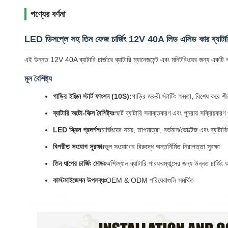
পণ্যের বর্ণনা
LED ডিসপ্লে সহ তিন ফেজ চার্জিং 12V 40A লিড এসিড কার ব্যাটারি 
এই উন্নত 12V 40A ব্যাটারি চার্জারে ব্যাটারি ম্যানেজমেন্ট এবং মনিটরিংয়ের জন্য একটি পর
মূল বৈশিষ্ট্য
গাড়ির ইঞ্জিন স্টার্ট ফাংশন (10S):
গাড়ির জরুরী স্টার্টিং ক্ষমতা, বিশেষ করে 
ব্যাটারি অটো-ফিক্স বৈশিষ্ট্যঃ
স্মার্ট ব্যাটারি সনাক্তকরণ এবং পুনরায় সক্রিয়করণ 
LED স্ক্রিন প্রদর্শনঃ
চার্জিংয়ের সময়, তাপমাত্রা, বর্তমান/ভোল্টেজ এবং ব্যাটার
বিপরীত সংযোগ সুরক্ষাঃ
ভুল সংযোগের বিরুদ্ধে অন্তর্নির্মিত নিরাপত্তা সুরক্ষা
তিন ধাপের চার্জিং মোডঃ
অপ্টিম্যাল ব্যাটারি পারফরম্যান্সের জন্য উন্নত চার্জিং
কাস্টমাইজেশন উপলব্ধঃ
OEM & ODM পরিষেবাগুলি সমর্থিত