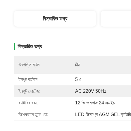
বিস্তারিত তথ্য
বিস্তারিত তথ্য
উৎপত্তি স্থল:
চীন
ইনপুট বর্তমান:
5 এ
ইনপুট ভোল্টেজ:
AC 220V 50Hz
ব্যাটারির ধরন:
12 ভি ক্ষমতা> 24 এএইচ
বিশেষভাবে তুলে ধরা:
LED ডিসপ্লে AGM GEL ব্যাটারি চ