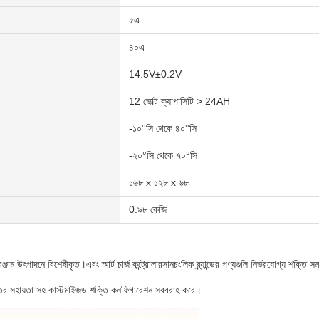
৫এ
৪০এ
14.5V±0.2V
12 ভোল্ট ক্যাপাসিটি > 24AH
-১০°সি থেকে ৪০°সি
-২০°সি থেকে ৭০°সি
১৬৮ x ১২৮ x ৬৮
0.৯৮ কেজি
াদনে বিশেষীকৃত।এবং স্মার্ট চার্জ কন্ট্রোলারসানচংলিক ব্র্যান্ডের পণ্যগুলি নির্ভরযোগ্য শক্তি সমাধানে
়োত্তর সহায়তা সহ কাস্টমাইজড শক্তি কনফিগারেশন সরবরাহ করে।