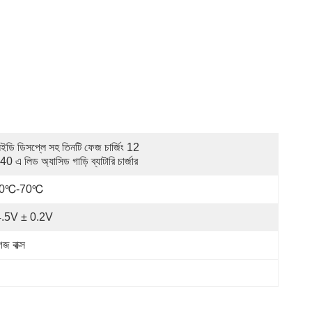
ইডি ডিসপ্লে সহ তিনটি ফেজ চার্জিং 12 
40 এ লিড অ্যাসিড গাড়ি ব্যাটারি চার্জার
20℃-70℃
.5V ± 0.2V
জ বাক্স