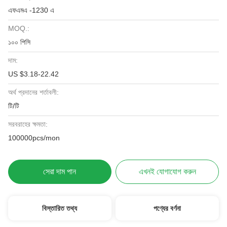
এফএমএ -1230 এ
MOQ.:
১০০ পিসি
দাম:
US $3.18-22.42
অর্থ প্রদানের শর্তাবলী:
টি/টি
সরবরাহের ক্ষমতা:
100000pcs/mon
সেরা দাম পান
এখনই যোগাযোগ করুন
বিস্তারিত তথ্য
পণ্যের বর্ণনা