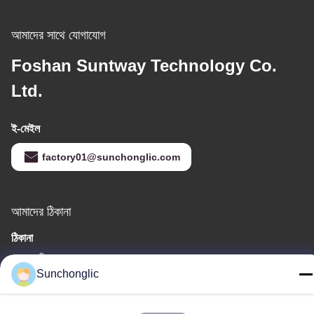
আমাদের সাথে যোগাযোগ
Foshan Suntway Technology Co.
Ltd.
ই-মেইল
factory01@sunchonglic.com
আমাদের ঠিকানা
ঠিকানা
গুয়াংডং, চীন
Sunchonglic
টেলিফোন
86--13711271181