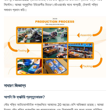
সিস্টেম। আমরা অনুকূলিত ইউরোপীয় বিতরণ নেটওয়ার্কের সাথে সাশ্রয়ী, টেকসই শক্তি
সমাধান প্রদান করি।
সাধারণ জিজ্ঞাস্য
আপনি কি ফ্যাক্টরি প্রস্তুতকারক?
সৌর শক্তি ফটোভোলটাইক পণ্যগুলিতে আমাদের 20 বছরের বেশি অভিজ্ঞতা রয়েছে। আমরা
উন্নত সৌর শক্তি পণ্যগুলির মূল প্রস্তুতকারক এবং বিকাশকারী যার মধ্যে রয়েছে হাইব্রিড