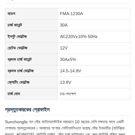
মডেল
FMA-1230A
চার্জ কারেন্ট
30A
ইনপুট ভোল্টেজ
AC220V±10% 50Hz
রেটেড ভোল্টেজ
12V
ধ্রুবক চার্জ কারেন্ট
30A±5%
ধ্রুবক চার্জ ভোল্টেজ
14.5-14.8V
ফ্লোটিং ভোল্টেজ
13.8V
চার্জ মোড
চার-পদক্ষেপ
প্রস্তুতকারকের প্রোফাইল
Sunchonglic হল সৌর ফটোভোলটাইক সমাধানে 10 বছরের বেশি দক্ষতার সাথে একটি
পেশাদার প্রস্তুতকারক। আমাদের পণ্যের পোর্টফোলিওতে রয়েছে সৌর ইনভার্টার (হাইব্রিড
মডেল), AGM/GEL ব্যাটারি চার্জার, সৌর চার্জ কন্ট্রোলার এবং জেল ব্যাটারি শক্তি সঞ্চয়