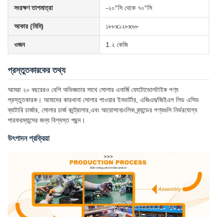
সংরক্ষণ তাপমাত্রা
-২০°সি থেকে ৭০°সি
আকার (মিমি)
১৮৮x১২৮x৬৮
ওজন
1.২ কেজি
প্রস্তুতকারকের তথ্য
আমরা ২০ বছরেরও বেশি অভিজ্ঞতার সাথে সোলার এনার্জি ফোটোভোলটাইক পণ্য
প্রস্তুতকারক। আমাদের কারখানা সোলার পাওয়ার ইনভার্টার, এজিএম/জিইএল লিড এসিড
ব্যাটারি চার্জার, সোলার চার্জ কন্ট্রোলার,এবং আরোসানচংলিক ব্র্যান্ডের পণ্যগুলি নির্ভরযোগ্য
পারফরম্যান্সের জন্য বিশ্বস্ত পছন্দ।
উৎপাদন প্রক্রিয়া