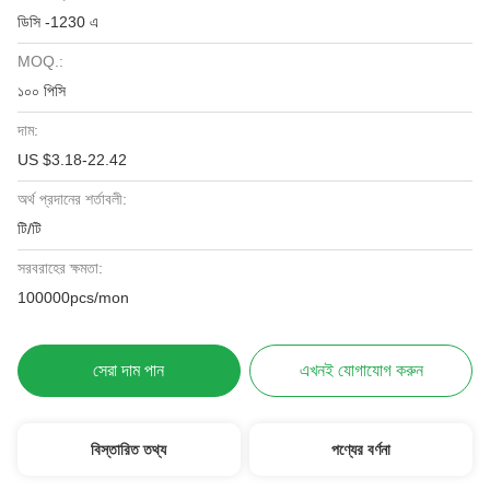
ডিসি -1230 এ
MOQ.:
১০০ পিসি
দাম:
US $3.18-22.42
অর্থ প্রদানের শর্তাবলী:
টি/টি
সরবরাহের ক্ষমতা:
100000pcs/mon
সেরা দাম পান
এখনই যোগাযোগ করুন
বিস্তারিত তথ্য
পণ্যের বর্ণনা