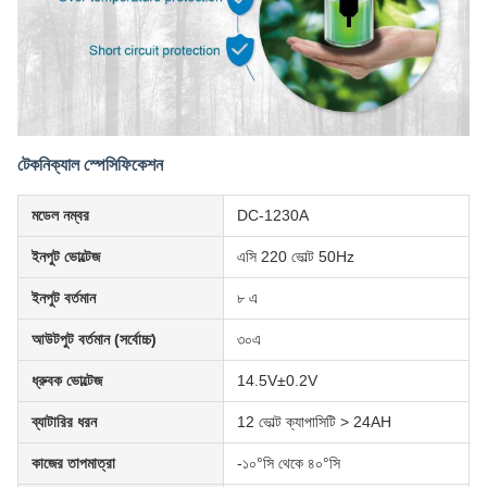
টেকনিক্যাল স্পেসিফিকেশন
মডেল নম্বর
DC-1230A
ইনপুট ভোল্টেজ
এসি 220 ভোল্ট 50Hz
ইনপুট বর্তমান
৮ এ
আউটপুট বর্তমান (সর্বোচ্চ)
৩০এ
ধ্রুবক ভোল্টেজ
14.5V±0.2V
ব্যাটারির ধরন
12 ভোল্ট ক্যাপাসিটি > 24AH
কাজের তাপমাত্রা
-১০°সি থেকে ৪০°সি