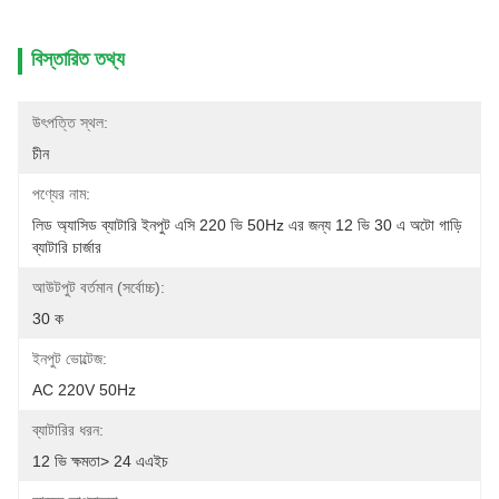
বিস্তারিত তথ্য
উৎপত্তি স্থল:
চীন
পণ্যের নাম:
লিড অ্যাসিড ব্যাটারি ইনপুট এসি 220 ভি 50Hz এর জন্য 12 ভি 30 এ অটো গাড়ি 
ব্যাটারি চার্জার
আউটপুট বর্তমান (সর্বোচ্চ):
30 ক
ইনপুট ভোল্টেজ:
AC 220V 50Hz
ব্যাটারির ধরন:
12 ভি ক্ষমতা> 24 এএইচ