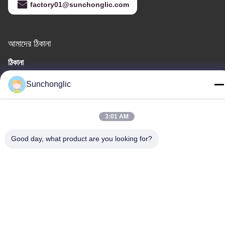
factory01@sunchonglic.com
আমাদের ঠিকানা
ঠিকানা
গুয়াংডং, চীন
Sunchonglic
টেলিফোন
86--13711271181
3:01 AM
Good day, what product are you looking for?
গোপনীয়তা নীতি
|
সাইট ম্যাপ
চীন ভালো মানের সংশোধিত সাইন ওয়েভ ইনভার্টার সরবরাহকারী। কপিরাইট © -2026
Foshan Suntway Technology Co. Ltd. সমস্ত অধিকার সংরক্ষিত।