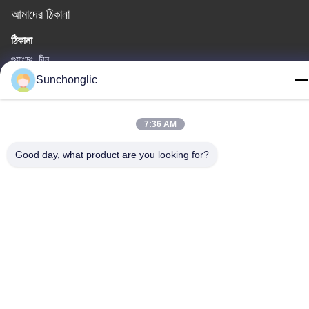
আমাদের ঠিকানা
ঠিকানা
গুয়াংডং, চীন
Sunchonglic
টেলিফোন
86--13711271181
7:36 AM
Good day, what product are you looking for?
গোপনীয়তা নীতি
|
সাইট ম্যাপ
চীন ভালো মানের সংশোধিত সাইন ওয়েভ ইনভার্টার সরবরাহকারী। কপিরাইট © -2026
Foshan Suntway Technology Co. Ltd. সমস্ত অধিকার সংরক্ষিত।