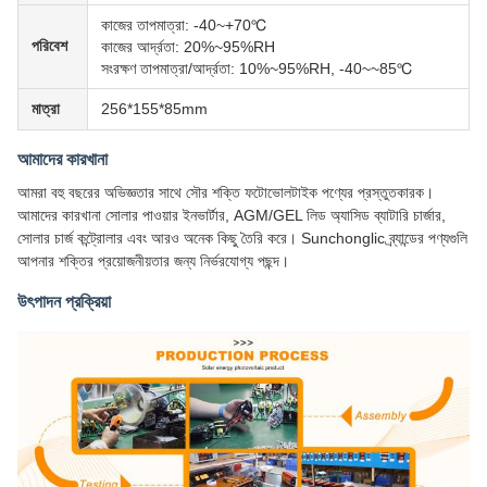
কাজের তাপমাত্রা: -40~+70℃
পরিবেশ
কাজের আর্দ্রতা: 20%~95%RH
সংরক্ষণ তাপমাত্রা/আর্দ্রতা: 10%~95%RH, -40~~85℃
মাত্রা
256*155*85mm
আমাদের কারখানা
আমরা বহু বছরের অভিজ্ঞতার সাথে সৌর শক্তি ফটোভোলটাইক পণ্যের প্রস্তুতকারক।
আমাদের কারখানা সোলার পাওয়ার ইনভার্টার, AGM/GEL লিড অ্যাসিড ব্যাটারি চার্জার,
সোলার চার্জ কন্ট্রোলার এবং আরও অনেক কিছু তৈরি করে। Sunchonglic ব্র্যান্ডের পণ্যগুলি
আপনার শক্তির প্রয়োজনীয়তার জন্য নির্ভরযোগ্য পছন্দ।
উৎপাদন প্রক্রিয়া