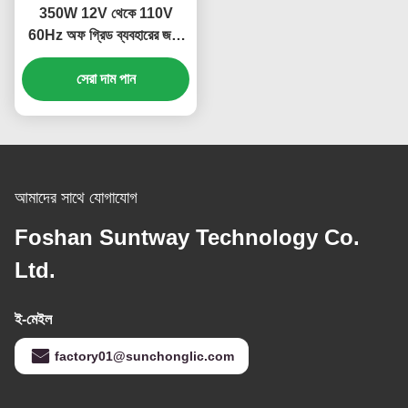
350W 12V থেকে 110V
60Hz অফ গ্রিড ব্যবহারের জন্য
সংশোধিত সাইন ওয়েভ পাওয়ার
সেরা দাম পান
ইনভার্টার
আমাদের সাথে যোগাযোগ
Foshan Suntway Technology Co.
Ltd.
ই-মেইল
factory01@sunchonglic.com