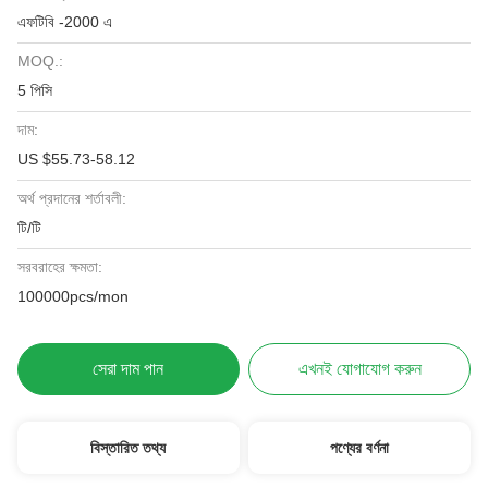
এফটিবি -2000 এ
MOQ.:
5 পিসি
দাম:
US $55.73-58.12
অর্থ প্রদানের শর্তাবলী:
টি/টি
সরবরাহের ক্ষমতা:
100000pcs/mon
সেরা দাম পান
এখনই যোগাযোগ করুন
বিস্তারিত তথ্য
পণ্যের বর্ণনা