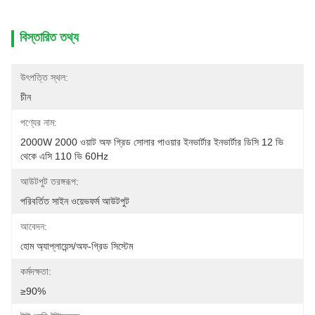
বিস্তারিত তথ্য
উৎপত্তি স্থল:
চীন
পণ্যের নাম:
2000W 2000 ওয়াট অফ গ্রিড সোলার পাওয়ার ইনভার্টার ইনভার্টার ডিসি 12 ভি 
থেকে এসি 110 ভি 60Hz
আউটপুট তরঙ্গরূপ:
পরিবর্তিত সাইন ওয়েভফর্ম আউটপুট
আবেদন:
হোম অ্যাপ্লায়েন্স/অফ-গ্রিড সিস্টেম
কর্মদক্ষতা:
≥90%