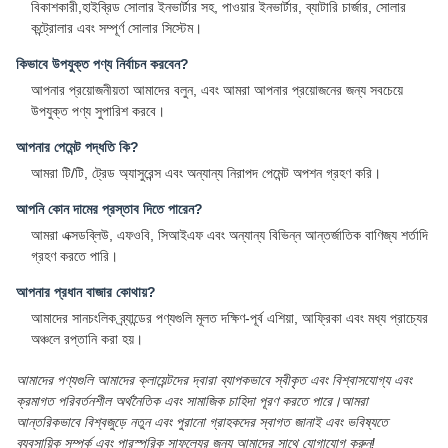
বিকাশকারী,হাইব্রিড সোলার ইনভার্টার সহ, পাওয়ার ইনভার্টার, ব্যাটারি চার্জার, সোলার
কন্ট্রোলার এবং সম্পূর্ণ সোলার সিস্টেম।
কিভাবে উপযুক্ত পণ্য নির্বাচন করবেন?
আপনার প্রয়োজনীয়তা আমাদের বলুন, এবং আমরা আপনার প্রয়োজনের জন্য সবচেয়ে
উপযুক্ত পণ্য সুপারিশ করবে।
আপনার পেমেন্ট পদ্ধতি কি?
আমরা টি/টি, ট্রেড অ্যাসুরেন্স এবং অন্যান্য নিরাপদ পেমেন্ট অপশন গ্রহণ করি।
আপনি কোন দামের প্রস্তাব দিতে পারেন?
আমরা এক্সডব্লিউ, এফওবি, সিআইএফ এবং অন্যান্য বিভিন্ন আন্তর্জাতিক বাণিজ্য শর্তাদি
গ্রহণ করতে পারি।
আপনার প্রধান বাজার কোথায়?
আমাদের সানচংলিক ব্র্যান্ডের পণ্যগুলি মূলত দক্ষিণ-পূর্ব এশিয়া, আফ্রিকা এবং মধ্য প্রাচ্যের
অঞ্চলে রপ্তানি করা হয়।
আমাদের পণ্যগুলি আমাদের ক্লায়েন্টদের দ্বারা ব্যাপকভাবে স্বীকৃত এবং বিশ্বাসযোগ্য এবং
ক্রমাগত পরিবর্তনশীল অর্থনৈতিক এবং সামাজিক চাহিদা পূরণ করতে পারে।আমরা
আন্তরিকভাবে বিশ্বজুড়ে নতুন এবং পুরানো গ্রাহকদের স্বাগত জানাই এবং ভবিষ্যতে
ব্যবসায়িক সম্পর্ক এবং পারস্পরিক সাফল্যের জন্য আমাদের সাথে যোগাযোগ করুন!