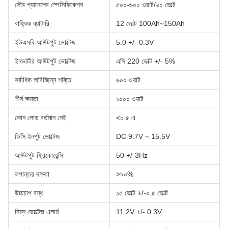
সৌর প্যানেলের স্পেসিফিকেশন
৫০০-৬০০ ওয়াট/৬০ ভোল্ট
বাহ্যিক ব্যাটারি
12 ভোল্ট 100Ah~150Ah
ইউএসবি আউটপুট ভোল্টেজ
5.0 +/- 0.3V
ইনভার্টার আউটপুট ভোল্টেজ
এসি 220 ভোল্ট +/- 5%
সর্বাধিক অবিচ্ছিন্ন শক্তি
৬০০ ওয়াট
শীর্ষ ক্ষমতা
১০০০ ওয়াট
কোন লোড বর্তমান নেই
<০.৫ এ
ডিসি ইনপুট ভোল্টেজ
DC 9.7V ~ 15.5V
আউটপুট ফ্রিকোয়েন্সি
50 +/-3Hz
রূপান্তর দক্ষতা
>৯০%
উচ্চচাপ বন্ধ
১৫ ভোল্ট +/-০.৫ ভোল্ট
নিম্ন ভোল্টেজ এলার্ম
11.2V +/- 0.3V