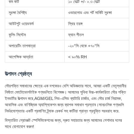
কম কাট
১০ ভোল্ট +/- ০.৩ ভোল্ট
সুরক্ষা বৈশিষ্ট্য
ওভারলোড এবং শর্ট সার্কিট সুরক্ষা
আউটপুট ওয়েভফর্ম
স্থির তরঙ্গ
কুলিং সিস্টেম
ফ্যান শীতল
অপারেটিং তাপমাত্রা
-২০°সি থেকে +৭০°সি
আপেক্ষিক আর্দ্রতা
< ৯০% RH
উত্পাদন শ্রেষ্ঠত্ব
সৌরশক্তি সমাধানের ক্ষেত্রে এক দশকেরও বেশি অভিজ্ঞতার সাথে, আমরা একটি নেতৃস্থানীয়
নির্মাতা ফোটোভোলটাইক পণ্যগুলিতে বিশেষজ্ঞ। আমাদের সুবিধা উচ্চ-কার্যকারিতা সৌর শক্তি
ইনভার্টার উত্পাদন করে,AGM/GEL লিড-এসিড ব্যাটারি চার্জার, এবং সৌর চার্জ নিয়ামক,
আবাসিক এবং বাণিজ্যিক অ্যাপ্লিকেশন জন্য ব্যাপক সমাধান প্রস্তাব।সানচংলিক পণ্যগুলি
নির্ভরযোগ্যতার একটি প্রমাণিত ট্র্যাক রেকর্ড সহ কাটিয়া প্রান্ত প্রযুক্তি সরবরাহ করে.
বিস্তারিত প্রোডাক্ট স্পেসিফিকেশনের জন্য, দ্রুত সহায়তার জন্য আমাদের পেশাদার দলের
সাথে যোগাযোগ করুন!