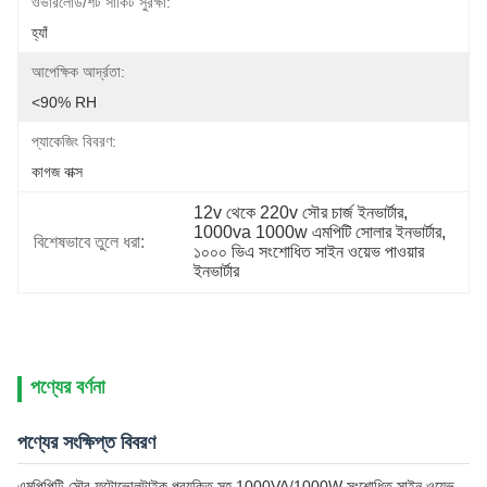
ওভারলোড/শর্ট সার্কিট সুরক্ষা:
হ্যাঁ
আপেক্ষিক আর্দ্রতা:
<90% RH
প্যাকেজিং বিবরণ:
কাগজ বাক্স
12v থেকে 220v সৌর চার্জ ইনভার্টার
, 
1000va 1000w এমপিটি সোলার ইনভার্টার
, 
বিশেষভাবে তুলে ধরা:
১০০০ ভিএ সংশোধিত সাইন ওয়েভ পাওয়ার 
ইনভার্টার
পণ্যের বর্ণনা
পণ্যের সংক্ষিপ্ত বিবরণ
এমপিপিটি সৌর ফটোভোলটাইক প্রযুক্তি সহ 1000VA/1000W সংশোধিত সাইন ওয়েভ