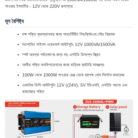
পাওয়ার ইনভার্টার - 12V থেকে 220V রূপান্তর
মূল বৈশিষ্ট্য
দক্ষ শক্তি ব্যবস্থাপনার জন্য অন্তর্নির্মিত পিডব্লিউএম সৌর নিয়ামক
সংশোধিত সাইনস ওয়েভফর্ম আউটপুটঃ 12V 1000VA/1500VA
স্পষ্ট অবস্থা পর্যবেক্ষণের জন্য বড় এলইডি ডিসপ্লে স্ক্রিন
নমনীয় শক্তি কনফিগারেশনের জন্য বাহ্যিক ব্যাটারি সামঞ্জস্য
100W থেকে 1000W পাওয়ার রেঞ্জ থেকে ব্যাপক হোম সিস্টেম কভারেজ
একাধিক ডিসি আউটপুটঃ 12V ((24V), 5V ইউএসবি, এলইডি আলো এবং
ক্যামেরার শক্তি