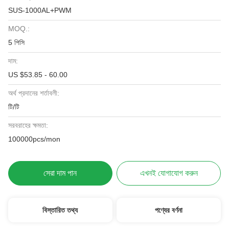
SUS-1000AL+PWM
MOQ.:
5 পিসি
দাম:
US $53.85 - 60.00
অর্থ প্রদানের শর্তাবলী:
টি/টি
সরবরাহের ক্ষমতা:
100000pcs/mon
সেরা দাম পান
এখনই যোগাযোগ করুন
বিস্তারিত তথ্য
পণ্যের বর্ণনা