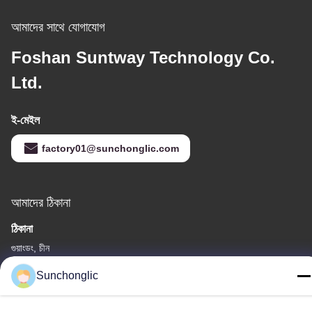
আমাদের সাথে যোগাযোগ
Foshan Suntway Technology Co.
Ltd.
ই-মেইল
factory01@sunchonglic.com
আমাদের ঠিকানা
ঠিকানা
গুয়াংডং, চীন
টেলিফোন
Sunchonglic
86--13711271181